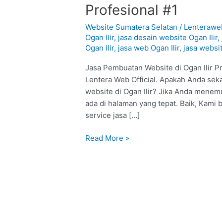
Pembuatan
Profesional #1
Website
di
Website Sumatera Selatan
/
Lenteraw
Ogan
Ogan Ilir
,
jasa desain website Ogan Ilir
,
Ogan Ilir
,
jasa web Ogan Ilir
,
jasa websit
Ilir
:
Jasa Pembuatan Website di Ogan Ilir P
Profesional
Lentera Web Official. Apakah Anda sek
#1
website di Ogan Ilir? Jika Anda menemu
ada di halaman yang tepat. Baik, Kami
service jasa […]
Read More »