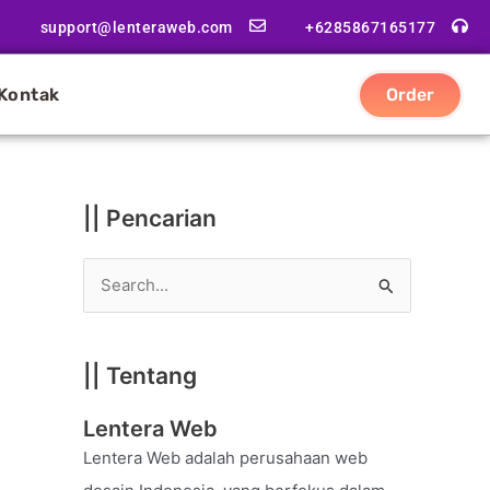
|
support@lenteraweb.com
+6285867165177
|
K
Kontak
Order
a
t
e
g
|| Pencarian
o
r
S
i
e
a
|| Tentang
r
c
Lentera Web
h
Lentera Web adalah perusahaan web
f