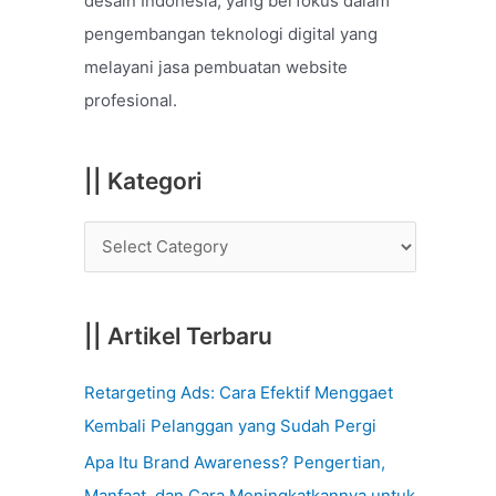
desain Indonesia, yang berfokus dalam
o
pengembangan teknologi digital yang
r
melayani jasa pembuatan website
:
profesional.
|| Kategori
|| Artikel Terbaru
Retargeting Ads: Cara Efektif Menggaet
Kembali Pelanggan yang Sudah Pergi
Apa Itu Brand Awareness? Pengertian,
Manfaat, dan Cara Meningkatkannya untuk