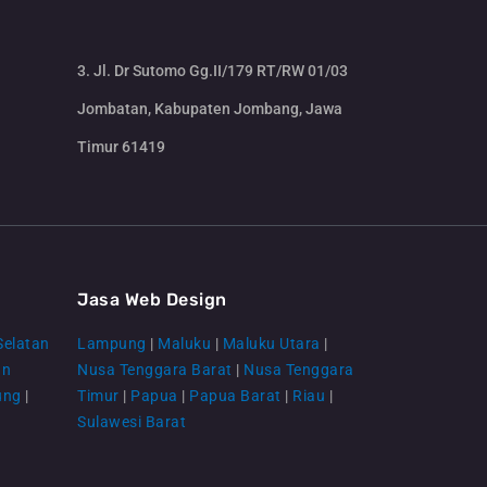
3. Jl. Dr Sutomo Gg.II/179 RT/RW 01/03
Jombatan, Kabupaten Jombang, Jawa
Timur 61419
CS Lenteraweb
Online
Jasa Web Design
Selatan
Lampung
|
Maluku
|
Maluku Utara
|
an
Nusa Tenggara Barat
|
Nusa Tenggara
ung
|
Timur
|
Papua
|
Papua Barat
|
Riau
|
Sulawesi Barat