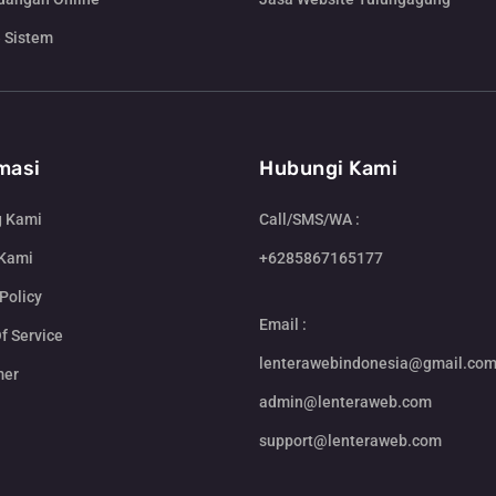
 Sistem
masi
Hubungi Kami
g Kami
Call/SMS/WA :
 Kami
+6285867165177
Policy
Email :
f Service
lenterawebindonesia@gmail.co
mer
admin@lenteraweb.com
support@lenteraweb.com