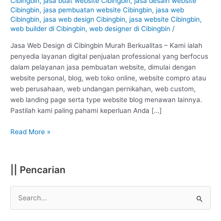
Cibingbin
,
jasa buat website Cibingbin
,
jasa desain website
Kuningan
Cibingbin
,
jasa pembuatan website Cibingbin
,
jasa web
:
Cibingbin
,
jasa web design Cibingbin
,
jasa website Cibingbin
,
Murah
web builder di Cibingbin
,
web designer di Cibingbin
/
Berkualitas
#1
Jasa Web Design di Cibingbin Murah Berkualitas – Kami ialah
penyedia layanan digital penjualan professional yang berfocus
dalam pelayanan jasa pembuatan website, dimulai dengan
website personal, blog, web toko online, website compro atau
web perusahaan, web undangan pernikahan, web custom,
web landing page serta type website blog menawan lainnya.
Pastilah kami paling pahami keperluan Anda […]
Read More »
|| Pencarian
S
e