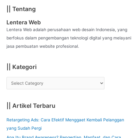
a
|| Tentang
r
c
Lentera Web
h
Lentera Web adalah perusahaan web desain Indonesia, yang
f
berfokus dalam pengembangan teknologi digital yang melayani
o
jasa pembuatan website profesional.
r
:
|| Kategori
|| Artikel Terbaru
Retargeting Ads: Cara Efektif Menggaet Kembali Pelanggan
yang Sudah Pergi
Apa Itu Brand Awareness? Pengertian, Manfaat, dan Cara