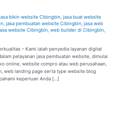
1
jasa bikin website Cibingbin
,
jasa buat website
in
,
jasa pembuatan website Cibingbin
,
jasa web
jasa website Cibingbin
,
web builder di Cibingbin
,
kualitas – Kami ialah penyedia layanan digital
dalam pelayanan jasa pembuatan website, dimulai
oko online, website compro atau web perusahaan,
 web landing page serta type website blog
 pahami keperluan Anda […]