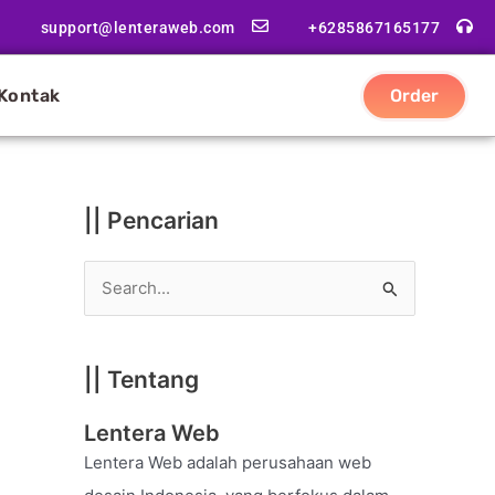
|
support@lenteraweb.com
+6285867165177
|
K
Kontak
Order
a
t
e
g
|| Pencarian
o
r
S
i
e
a
|| Tentang
r
c
Lentera Web
h
Lentera Web adalah perusahaan web
f