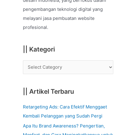
desain Indonesia, yang berfokus dalam
o
pengembangan teknologi digital yang
r
melayani jasa pembuatan website
:
profesional.
|| Kategori
|| Artikel Terbaru
Retargeting Ads: Cara Efektif Menggaet
Kembali Pelanggan yang Sudah Pergi
Apa Itu Brand Awareness? Pengertian,
Manfaat, dan Cara Meningkatkannya untuk