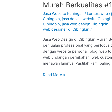
Web
Murah Berkualitas #
Design
di
Jasa Website Kuningan
/
Lenteraweb
/
Cibingbin
Cibingbin
,
jasa desain website Cibingb
Cibingbin
,
jasa web design Cibingbin
,
–
web designer di Cibingbin
/
Kuningan
:
Jasa Web Design di Cibingbin Murah Ber
Murah
penjualan professional yang berfocus 
Berkualitas
dengan website personal, blog, web t
#1
web undangan pernikahan, web custom,
menawan lainnya. Pastilah kami paling
Read More »