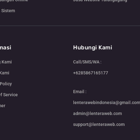
 Sistem
masi
Hubungi Kami
g Kami
Call/SMS/WA :
 Kami
+6285867165177
Policy
Email :
f Service
lenterawebindonesia@gmail.co
mer
admin@lenteraweb.com
support@lenteraweb.com