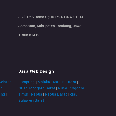
3. Jl. Dr Sutomo Gg.II/179 RT/RW 01/03
Jombatan, Kabupaten Jombang, Jawa
Timur 61419
CS Lenteraweb
Online
Jasa Web Design
Selatan
Lampung
|
Maluku
|
Maluku Utara
|
an
Nusa Tenggara Barat
|
Nusa Tenggara
ung
|
Timur
|
Papua
|
Papua Barat
|
Riau
|
Sulawesi Barat