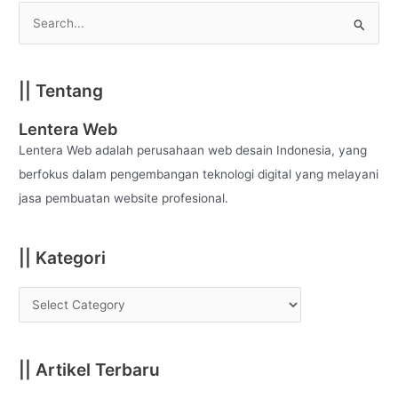
S
e
a
|| Tentang
r
c
Lentera Web
h
Lentera Web adalah perusahaan web desain Indonesia, yang
f
berfokus dalam pengembangan teknologi digital yang melayani
o
jasa pembuatan website profesional.
r
:
|| Kategori
|| Artikel Terbaru