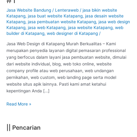
Katapang
–
Jasa Website Bandung
/
Lenteraweb
/
jasa bikin website
Katapang
,
jasa buat website Katapang
,
jasa desain website
Bandung
Katapang
,
jasa pembuatan website Katapang
,
jasa web design
:
Katapang
,
jasa web Katapang
,
jasa website Katapang
,
web
Murah
builder di Katapang
,
web designer di Katapang
/
Berkualitas
#1
Jasa Web Design di Katapang Murah Berkualitas – Kami
merupakan penyedia layanan digital pemasaran professional
yang berfocus dalam layani jasa pembuatan website, dimulai
dari website individual, blog, web toko online, website
company profile atau web perusahaan, web undangan
pernikahan, web custom, web landing page serta model
website situs apik lainnya. Pasti kami amat ketahui
kepentingan Anda […]
Read More »
|| Pencarian