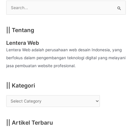
S
e
a
|| Tentang
r
c
Lentera Web
h
Lentera Web adalah perusahaan web desain Indonesia, yang
f
berfokus dalam pengembangan teknologi digital yang melayani
o
jasa pembuatan website profesional.
r
:
|| Kategori
|| Artikel Terbaru