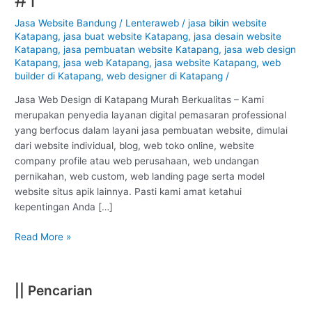
Katapang
–
Jasa Website Bandung
/
Lenteraweb
/
jasa bikin website
Katapang
,
jasa buat website Katapang
,
jasa desain website
Bandung
Katapang
,
jasa pembuatan website Katapang
,
jasa web design
:
Katapang
,
jasa web Katapang
,
jasa website Katapang
,
web
Murah
builder di Katapang
,
web designer di Katapang
/
Berkualitas
#1
Jasa Web Design di Katapang Murah Berkualitas – Kami
merupakan penyedia layanan digital pemasaran professional
yang berfocus dalam layani jasa pembuatan website, dimulai
dari website individual, blog, web toko online, website
company profile atau web perusahaan, web undangan
pernikahan, web custom, web landing page serta model
website situs apik lainnya. Pasti kami amat ketahui
kepentingan Anda […]
Read More »
|| Pencarian