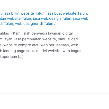
b
/
jasa bikin website Talun
,
jasa buat website Talun
,
tan website Talun
,
jasa web design Talun
,
jasa web
di Talun
,
web designer di Talun
/
itas – Kami ialah penyedia layanan digital
m layani jasa pembuatan website, dimulai dari
ine, website compro atau web perusahaan, web
b landing page serta model website web bagus
 keperluan […]