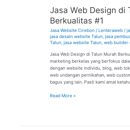
Jasa
Jasa Web Design di 
Web
Berkualitas #1
Design
di
Jasa Website Cirebon
/
Lenteraweb
/
j
Talun
jasa desain website Talun
,
jasa pembua
Talun
,
jasa website Talun
,
web builder 
–
Cirebon
Jasa Web Design di Talun Murah Berkual
:
marketing berkelas yang berfokus dal
Murah
dengan website individu, blog, web to
Berkualitas
web undangan pernikahan, web custom
#1
bagus yang lain. Pasti kami amat ketah
Read More »