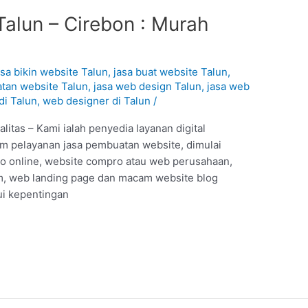
Talun – Cirebon : Murah
asa bikin website Talun
,
jasa buat website Talun
,
tan website Talun
,
jasa web design Talun
,
jasa web
di Talun
,
web designer di Talun
/
itas – Kami ialah penyedia layanan digital
am pelayanan jasa pembuatan website, dimulai
ko online, website compro atau web perusahaan,
, web landing page dan macam website blog
ui kepentingan