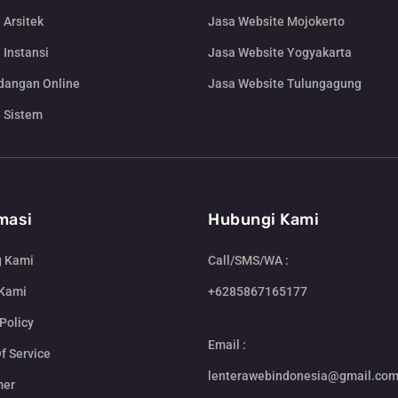
 Arsitek
Jasa Website Mojokerto
 Instansi
Jasa Website Yogyakarta
dangan Online
Jasa Website Tulungagung
 Sistem
masi
Hubungi Kami
g Kami
Call/SMS/WA :
 Kami
+6285867165177
Policy
Email :
f Service
lenterawebindonesia@gmail.co
mer