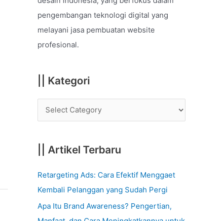
desain Indonesia, yang berfokus dalam
o
pengembangan teknologi digital yang
r
melayani jasa pembuatan website
:
profesional.
|| Kategori
|| Artikel Terbaru
Retargeting Ads: Cara Efektif Menggaet
Kembali Pelanggan yang Sudah Pergi
Apa Itu Brand Awareness? Pengertian,
Manfaat, dan Cara Meningkatkannya untuk