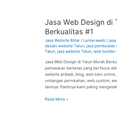
Jasa
Jasa Web Design di T
Web
Berkualitas #1
Design
di
Jasa Website Blitar
/
Lenteraweb
/
jasa
Talun
desain website Talun
,
jasa pembuatan 
Talun
,
jasa website Talun
,
web builder 
–
Blitar
Jasa Web Design di Talun Murah Berkual
:
pemasaran berkelas yang berfocus dala
Murah
website pribadi, blog, web toko onlin
Berkualitas
undangan pernikahan, web custom, we
#1
lainnya. Pastinya kami paling mengeta
Read More »