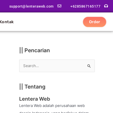
|
support@lenteraweb.com
+6285867165177
|
K
Kontak
Order
a
t
e
g
|| Pencarian
o
r
S
i
e
a
|| Tentang
r
c
Lentera Web
h
Lentera Web adalah perusahaan web
f