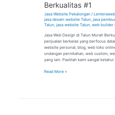
Web
Berkualitas #1
Design
di
Jasa Website Pekalongan
/
Lenterawe
Talun
jasa desain website Talun
,
jasa pembua
Talun
,
jasa website Talun
,
web builder 
–
Pekalongan
Jasa Web Design di Talun Murah Berkual
:
penjualan berkelas yang berfocus dala
Murah
website personal, blog, web toko onl
Berkualitas
undangan pernikahan, web custom, we
#1
yang lain. Pastilah kami sangat ketahui
Read More »