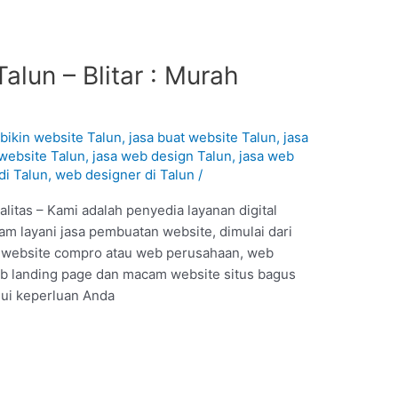
alun – Blitar : Murah
 bikin website Talun
,
jasa buat website Talun
,
jasa
website Talun
,
jasa web design Talun
,
jasa web
di Talun
,
web designer di Talun
/
itas – Kami adalah penyedia layanan digital
m layani jasa pembuatan website, dimulai dari
e, website compro atau web perusahaan, web
b landing page dan macam website situs bagus
hui keperluan Anda