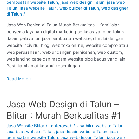
–
pembuatan website Talun
,
jasa web design Talun
,
jasa web
Cirebon
Talun
,
jasa website Talun
,
web builder di Talun
,
web designer
di Talun
/
:
Murah
Jasa Web Design di Talun Murah Berkualitas – Kami ialah
Berkualitas
penyedia layanan digital marketing berkelas yang berfokus
#1
dalam pelayanan jasa pembuatan website, dimulai dengan
website individu, blog, web toko online, website compro atau
web perusahaan, web undangan pernikahan, web custom,
web landing page dan macam website blog bagus yang lain.
Pasti kami amat ketahui kepentingan
Read More »
Jasa Web Design di Talun –
Jasa
Web
Blitar : Murah Berkualitas #1
Design
di
Jasa Website Blitar
/
Lenteraweb
/
jasa bikin website Talun
,
Talun
jasa buat website Talun
,
jasa desain website Talun
,
jasa
–
pembuatan website Talun
,
jasa web design Talun
,
jasa web