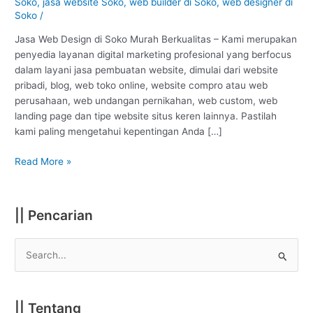
Tuban
Soko
,
jasa website Soko
,
web builder di Soko
,
web designer di
Soko
/
:
Murah
Jasa Web Design di Soko Murah Berkualitas – Kami merupakan
Berkualitas
penyedia layanan digital marketing profesional yang berfocus
#1
dalam layani jasa pembuatan website, dimulai dari website
pribadi, blog, web toko online, website compro atau web
perusahaan, web undangan pernikahan, web custom, web
landing page dan tipe website situs keren lainnya. Pastilah
kami paling mengetahui kepentingan Anda […]
Read More »
|| Pencarian
S
e
a
|| Tentang