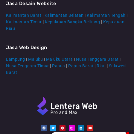
Jasa Desain Website
Kalimantan Barat
|
Kalimantan Selatan
|
Kalimantan Tengah
|
CS Lenteraweb
Kalimantan Timur
|
Kepulauan Bangka Belitung
|
Kepulauan
Online
Riau
Jasa Web Design
Lampung
|
Maluku
|
Maluku Utara
|
Nusa Tenggara Barat
|
Nusa Tenggara Timur
|
Papua
|
Papua Barat
|
Riau
|
Sulawesi
Barat
F
T
P
I
L
Y
a
w
i
n
i
o
c
i
n
s
n
u
e
t
t
t
k
t