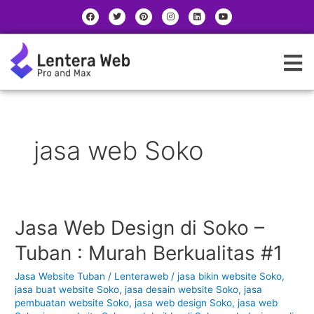
Skip
|
F
T
P
I
L
Y
a
w
i
n
i
o
to
|
c
i
n
s
n
u
e
t
t
t
k
t
content
b
t
e
a
e
u
K
o
e
r
g
d
b
o
r
e
r
i
e
a
k
s
a
n
t
m
t
e
g
o
jasa web Soko
r
i
Jasa Web Design di Soko –
Jasa
Web
Tuban : Murah Berkualitas #1
Design
di
Jasa Website Tuban
/
Lenteraweb
/
jasa bikin website Soko
,
Soko
jasa buat website Soko
,
jasa desain website Soko
,
jasa
–
pembuatan website Soko
,
jasa web design Soko
,
jasa web