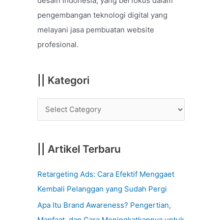
desain Indonesia, yang berfokus dalam
o
pengembangan teknologi digital yang
r
melayani jasa pembuatan website
:
profesional.
|| Kategori
|| Artikel Terbaru
Retargeting Ads: Cara Efektif Menggaet
Kembali Pelanggan yang Sudah Pergi
Apa Itu Brand Awareness? Pengertian,
Manfaat, dan Cara Meningkatkannya untuk