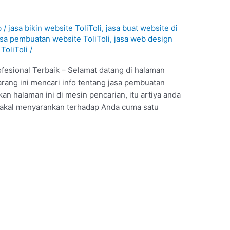
b
/
jasa bikin website ToliToli
,
jasa buat website di
asa pembuatan website ToliToli
,
jasa web design
ToliToli
/
ofesional Terbaik – Selamat datang di halaman
arang ini mencari info tentang jasa pembuatan
an halaman ini di mesin pencarian, itu artiya anda
 bakal menyarankan terhadap Anda cuma satu