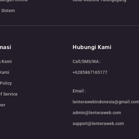
 Sistem
masi
Hubungi Kami
g Kami
Call/SMS/WA :
 Kami
+6285867165177
Policy
Email :
f Service
lenterawebindonesia@gmail.co
mer
admin@lenteraweb.com
support@lenteraweb.com