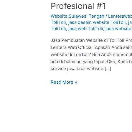
Pembuatan
Profesional #1
Website
di
Website Sulawesi Tengah
/
Lenterawe
ToliToli
ToliToli
,
jasa desain website ToliToli
,
j
ToliToli
,
jasa web ToliToli
,
jasa website 
:
Profesional
Jasa Pembuatan Website di ToliToli Pr
#1
Lentera Web Official. Apakah Anda sek
website di ToliToli? Bila Anda menemuk
ada di halaman yang tepat. Oke, Kami
service jasa buat website […]
Read More »