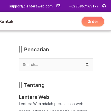
|
support@lenteraweb.com
+6285867165177
|
K
Kontak
Order
a
t
e
g
|| Pencarian
o
r
S
i
e
a
|| Tentang
r
c
Lentera Web
h
Lentera Web adalah perusahaan web
f