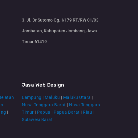
3. Jl. Dr Sutomo Gg.II/179 RT/RW 01/03
Jombatan, Kabupaten Jombang, Jawa
Timur 61419
CS Lenteraweb
Online
Jasa Web Design
Selatan
Lampung
|
Maluku
|
Maluku Utara
|
an
Nusa Tenggara Barat
|
Nusa Tenggara
ung
|
Timur
|
Papua
|
Papua Barat
|
Riau
|
Sulawesi Barat