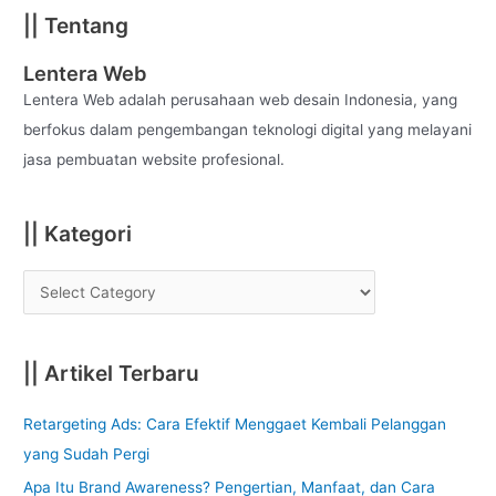
a
|| Tentang
r
c
Lentera Web
h
Lentera Web adalah perusahaan web desain Indonesia, yang
f
berfokus dalam pengembangan teknologi digital yang melayani
o
jasa pembuatan website profesional.
r
:
|| Kategori
|| Artikel Terbaru
Retargeting Ads: Cara Efektif Menggaet Kembali Pelanggan
yang Sudah Pergi
Apa Itu Brand Awareness? Pengertian, Manfaat, dan Cara