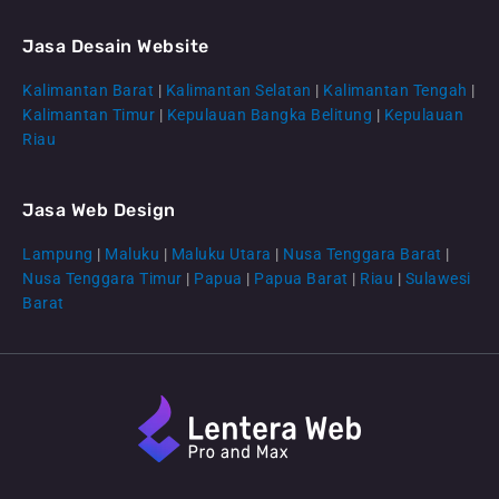
Jasa Desain Website
Kalimantan Barat
|
Kalimantan Selatan
|
Kalimantan Tengah
|
CS Lenteraweb
Kalimantan Timur
|
Kepulauan Bangka Belitung
|
Kepulauan
Online
Riau
Jasa Web Design
Lampung
|
Maluku
|
Maluku Utara
|
Nusa Tenggara Barat
|
Nusa Tenggara Timur
|
Papua
|
Papua Barat
|
Riau
|
Sulawesi
Barat
F
T
P
I
L
Y