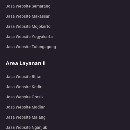
Jasa Website Semarang
Jasa Website Makassar
Jasa Website Mojokerto
Jasa Website Yogyakarta
Jasa Website Tulungagung
Area Layanan II
Jasa Website Blitar
Jasa Website Kediri
Jasa Website Gresik
Jasa Website Madiun
Jasa Website Malang
Jasa Website Nganjuk