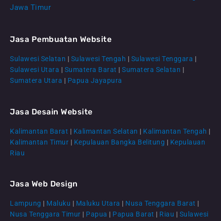
Jawa Timur
Jasa Pembuatan Website
Sulawesi Selatan
|
Sulawesi Tengah
|
Sulawesi Tenggara
|
Sulawesi Utara
|
Sumatera Barat
|
Sumatera Selatan
|
Sumatera Utara
|
Papua Jayapura
Jasa Desain Website
Kalimantan Barat
|
Kalimantan Selatan
|
Kalimantan Tengah
|
CS Lenteraweb
Kalimantan Timur
|
Kepulauan Bangka Belitung
|
Kepulauan
Riau
Online
Jasa Web Design
Lampung
|
Maluku
|
Maluku Utara
|
Nusa Tenggara Barat
|
Nusa Tenggara Timur
|
Papua
|
Papua Barat
|
Riau
|
Sulawesi