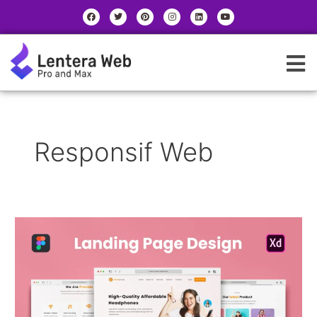
Skip
|
F
T
P
I
L
Y
a
w
i
n
i
o
to
|
c
i
n
s
n
u
e
t
t
t
k
t
content
b
t
e
a
e
u
K
o
e
r
g
d
b
o
r
e
r
i
e
a
k
s
a
n
t
m
t
e
g
o
Responsif Web
r
i
Struktur
Landing
Page
yang
Baik
untuk