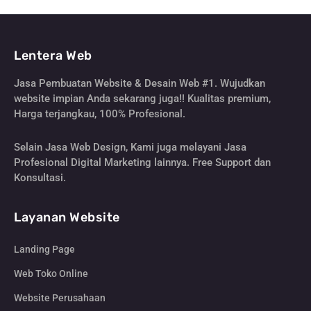
Lentera Web
Jasa Pembuatan Website & Desain Web #1. Wujudkan
website impian Anda sekarang juga!! Kualitas premium,
Harga terjangkau, 100% Profesional.
Selain Jasa Web Design, Kami juga melayani Jasa
Profesional Digital Marketing lainnya. Free Support dan
Konsultasi.
Layanan Website
Landing Page
Web Toko Online
Website Perusahaan