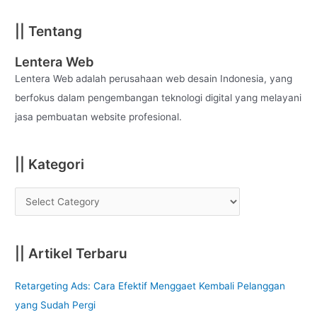
a
|| Tentang
r
c
Lentera Web
h
Lentera Web adalah perusahaan web desain Indonesia, yang
f
berfokus dalam pengembangan teknologi digital yang melayani
o
jasa pembuatan website profesional.
r
:
|| Kategori
|| Artikel Terbaru
Retargeting Ads: Cara Efektif Menggaet Kembali Pelanggan
yang Sudah Pergi