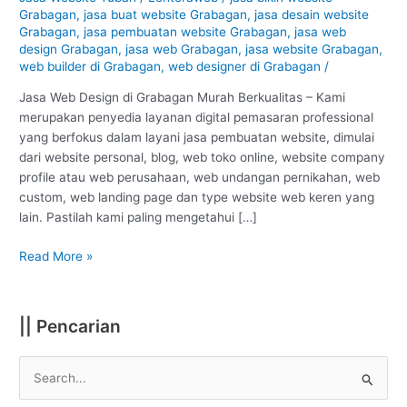
Grabagan
Grabagan
,
jasa buat website Grabagan
,
jasa desain website
–
Grabagan
,
jasa pembuatan website Grabagan
,
jasa web
Tuban
design Grabagan
,
jasa web Grabagan
,
jasa website Grabagan
,
web builder di Grabagan
,
web designer di Grabagan
/
:
Murah
Jasa Web Design di Grabagan Murah Berkualitas – Kami
Berkualitas
merupakan penyedia layanan digital pemasaran professional
#1
yang berfokus dalam layani jasa pembuatan website, dimulai
dari website personal, blog, web toko online, website company
profile atau web perusahaan, web undangan pernikahan, web
custom, web landing page dan type website web keren yang
lain. Pastilah kami paling mengetahui […]
Read More »
|| Pencarian
S
e