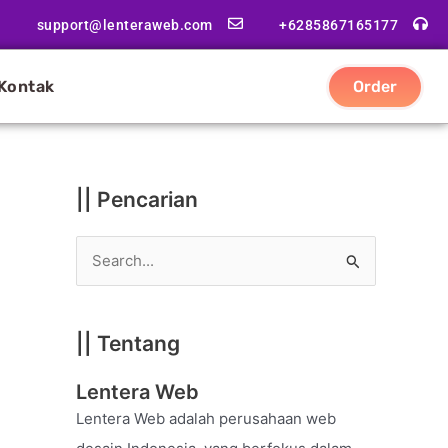
|
support@lenteraweb.com
+6285867165177
|
K
Kontak
Order
a
t
e
g
|| Pencarian
o
r
S
i
e
a
|| Tentang
r
c
Lentera Web
h
Lentera Web adalah perusahaan web
f