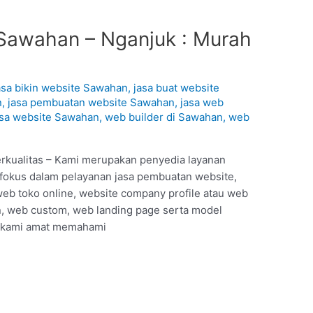
Sawahan – Nganjuk : Murah
asa bikin website Sawahan
,
jasa buat website
n
,
jasa pembuatan website Sawahan
,
jasa web
asa website Sawahan
,
web builder di Sawahan
,
web
rkualitas – Kami merupakan penyedia layanan
erfokus dalam pelayanan jasa pembuatan website,
web toko online, website company profile atau web
, web custom, web landing page serta model
a kami amat memahami