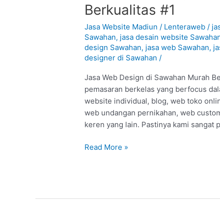
Web
Berkualitas #1
Design
di
Jasa Website Madiun
/
Lenteraweb
/
ja
Sawahan
Sawahan
,
jasa desain website Sawaha
design Sawahan
,
jasa web Sawahan
,
j
–
designer di Sawahan
/
Madiun
:
Jasa Web Design di Sawahan Murah Berk
Murah
pemasaran berkelas yang berfocus dal
Berkualitas
website individual, blog, web toko onl
#1
web undangan pernikahan, web custom
keren yang lain. Pastinya kami sangat 
Read More »