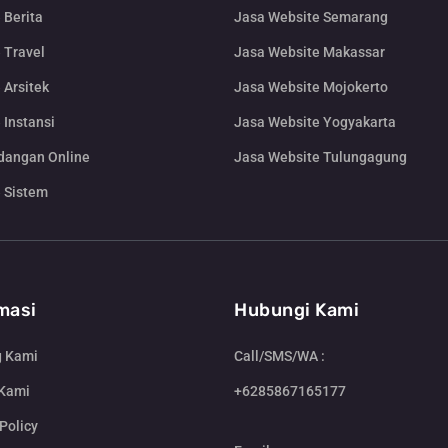
 Berita
Jasa Website Semarang
 Travel
Jasa Website Makassar
 Arsitek
Jasa Website Mojokerto
 Instansi
Jasa Website Yogyakarta
dangan Online
Jasa Website Tulungagung
 Sistem
masi
Hubungi Kami
g Kami
Call/SMS/WA :
 Kami
+6285867165177
Policy