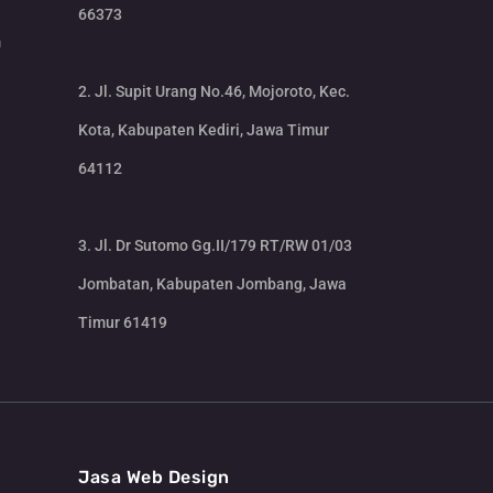
66373
m
2. Jl. Supit Urang No.46, Mojoroto, Kec.
Kota, Kabupaten Kediri, Jawa Timur
64112
3. Jl. Dr Sutomo Gg.II/179 RT/RW 01/03
Jombatan, Kabupaten Jombang, Jawa
Timur 61419
CS Lenteraweb
Online
Jasa Web Design