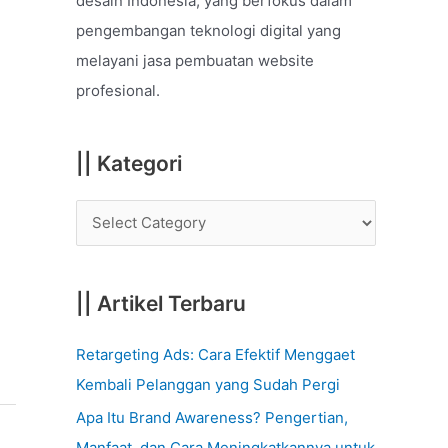
desain Indonesia, yang berfokus dalam
o
pengembangan teknologi digital yang
r
melayani jasa pembuatan website
:
profesional.
|| Kategori
|| Artikel Terbaru
Retargeting Ads: Cara Efektif Menggaet
Kembali Pelanggan yang Sudah Pergi
Apa Itu Brand Awareness? Pengertian,
Manfaat, dan Cara Meningkatkannya untuk