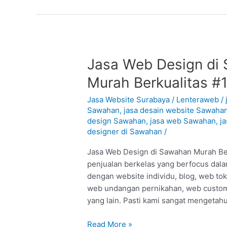
Jasa
Jasa Web Design di 
Web
Murah Berkualitas #
Design
di
Jasa Website Surabaya
/
Lenteraweb
/
Sawahan
Sawahan
,
jasa desain website Sawaha
design Sawahan
,
jasa web Sawahan
,
j
–
designer di Sawahan
/
Surabaya
:
Jasa Web Design di Sawahan Murah Berk
Murah
penjualan berkelas yang berfocus dal
Berkualitas
dengan website individu, blog, web to
#1
web undangan pernikahan, web custom,
yang lain. Pasti kami sangat mengetah
Read More »