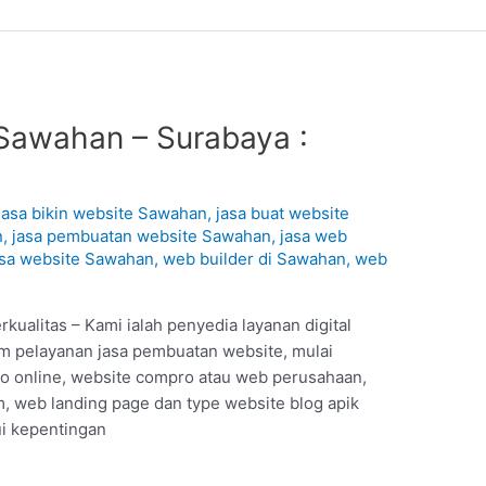
Sawahan – Surabaya :
1
jasa bikin website Sawahan
,
jasa buat website
n
,
jasa pembuatan website Sawahan
,
jasa web
asa website Sawahan
,
web builder di Sawahan
,
web
ualitas – Kami ialah penyedia layanan digital
am pelayanan jasa pembuatan website, mulai
ko online, website compro atau web perusahaan,
 web landing page dan type website blog apik
ui kepentingan