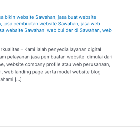
sa bikin website Sawahan
,
jasa buat website
n
,
jasa pembuatan website Sawahan
,
jasa web
asa website Sawahan
,
web builder di Sawahan
,
web
ualitas – Kami ialah penyedia layanan digital
am pelayanan jasa pembuatan website, dimulai dari
ine, website company profile atau web perusahaan,
, web landing page serta model website blog
pahami […]