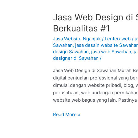
Jasa
Jasa Web Design di 
Web
Berkualitas #1
Design
di
Jasa Website Nganjuk
/
Lenteraweb
/
j
Sawahan
Sawahan
,
jasa desain website Sawaha
design Sawahan
,
jasa web Sawahan
,
j
–
designer di Sawahan
/
Nganjuk
:
Jasa Web Design di Sawahan Murah Be
Murah
digital penjualan professional yang b
Berkualitas
dimulai dengan website pribadi, blog, 
#1
perusahaan, web undangan pernikahan
website web bagus yang lain. Pastiny
Read More »