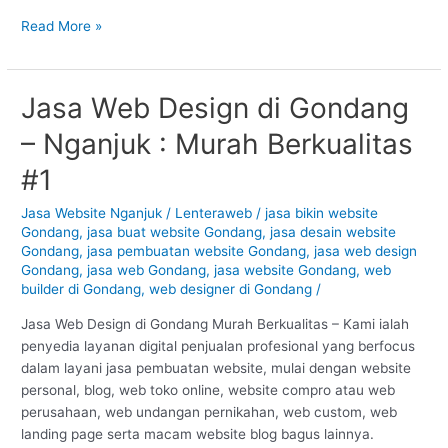
Read More »
Jasa Web Design di Gondang
Jasa
Web
– Nganjuk : Murah Berkualitas
Design
di
#1
Gondang
–
Jasa Website Nganjuk
/
Lenteraweb
/
jasa bikin website
Gondang
,
jasa buat website Gondang
,
jasa desain website
Nganjuk
Gondang
,
jasa pembuatan website Gondang
,
jasa web design
:
Gondang
,
jasa web Gondang
,
jasa website Gondang
,
web
Murah
builder di Gondang
,
web designer di Gondang
/
Berkualitas
#1
Jasa Web Design di Gondang Murah Berkualitas – Kami ialah
penyedia layanan digital penjualan profesional yang berfocus
dalam layani jasa pembuatan website, mulai dengan website
personal, blog, web toko online, website compro atau web
perusahaan, web undangan pernikahan, web custom, web
landing page serta macam website blog bagus lainnya.