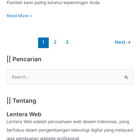
Pastilah kami paling ketahui kepentingan Anda
Read More »
1
2
3
Next
→
|| Pencarian
S
e
a
|| Tentang
r
c
Lentera Web
h
Lentera Web adalah perusahaan web desain Indonesia, yang
f
berfokus dalam pengembangan teknologi digital yang melayani
o
jasa pembuatan website profesional.