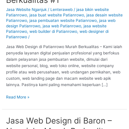
Patianrowo
–
Jasa Website Nganjuk
/
Lenteraweb
/
jasa bikin website
Patianrowo
,
jasa buat website Patianrowo
,
jasa desain website
Nganjuk
Patianrowo
,
jasa pembuatan website Patianrowo
,
jasa web
:
design Patianrowo
,
jasa web Patianrowo
,
jasa website
Murah
Patianrowo
,
web builder di Patianrowo
,
web designer di
Berkualitas
Patianrowo
/
#1
Jasa Web Design di Patianrowo Murah Berkualitas – Kami ialah
penyedia layanan digital penjualan profesional yang berfokus
dalam pelayanan jasa pembuatan website, dimulai dari
website personal, blog, web toko online, website company
profile atau web perusahaan, web undangan pernikahan, web
custom, web landing page dan macam website web apik
lainnya. Pastinya kami paling memahami keperluan […]
Read More »
Jasa Web Design di Baron –
Jasa
Web