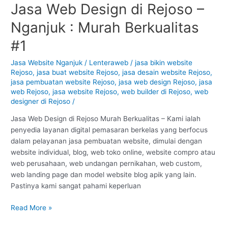
Jasa Web Design di Rejoso –
Jasa
Web
Nganjuk : Murah Berkualitas
Design
di
#1
Rejoso
–
Jasa Website Nganjuk
/
Lenteraweb
/
jasa bikin website
Rejoso
,
jasa buat website Rejoso
,
jasa desain website Rejoso
,
Nganjuk
jasa pembuatan website Rejoso
,
jasa web design Rejoso
,
jasa
:
web Rejoso
,
jasa website Rejoso
,
web builder di Rejoso
,
web
Murah
designer di Rejoso
/
Berkualitas
#1
Jasa Web Design di Rejoso Murah Berkualitas – Kami ialah
penyedia layanan digital pemasaran berkelas yang berfocus
dalam pelayanan jasa pembuatan website, dimulai dengan
website individual, blog, web toko online, website compro atau
web perusahaan, web undangan pernikahan, web custom,
web landing page dan model website blog apik yang lain.
Pastinya kami sangat pahami keperluan
Read More »