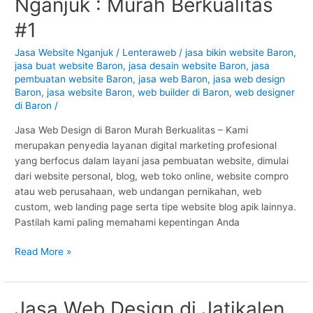
Nganjuk : Murah Berkualitas
Design
di
#1
Baron
–
Jasa Website Nganjuk
/
Lenteraweb
/
jasa bikin website Baron
,
jasa buat website Baron
,
jasa desain website Baron
,
jasa
Nganjuk
pembuatan website Baron
,
jasa web Baron
,
jasa web design
:
Baron
,
jasa website Baron
,
web builder di Baron
,
web designer
Murah
di Baron
/
Berkualitas
#1
Jasa Web Design di Baron Murah Berkualitas – Kami
merupakan penyedia layanan digital marketing profesional
yang berfocus dalam layani jasa pembuatan website, dimulai
dari website personal, blog, web toko online, website compro
atau web perusahaan, web undangan pernikahan, web
custom, web landing page serta tipe website blog apik lainnya.
Pastilah kami paling memahami kepentingan Anda
Read More »
Jasa Web Design di Jatikalen
Jasa