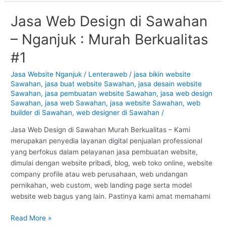
Jasa Web Design di Sawahan
Jasa
Web
– Nganjuk : Murah Berkualitas
Design
di
#1
Sawahan
–
Jasa Website Nganjuk
/
Lenteraweb
/
jasa bikin website
Sawahan
,
jasa buat website Sawahan
,
jasa desain website
Nganjuk
Sawahan
,
jasa pembuatan website Sawahan
,
jasa web design
:
Sawahan
,
jasa web Sawahan
,
jasa website Sawahan
,
web
Murah
builder di Sawahan
,
web designer di Sawahan
/
Berkualitas
#1
Jasa Web Design di Sawahan Murah Berkualitas – Kami
merupakan penyedia layanan digital penjualan professional
yang berfokus dalam pelayanan jasa pembuatan website,
dimulai dengan website pribadi, blog, web toko online, website
company profile atau web perusahaan, web undangan
pernikahan, web custom, web landing page serta model
website web bagus yang lain. Pastinya kami amat memahami
Read More »