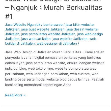
Web
– Nganjuk : Murah Berkualitas
Design
di
#1
Jatikalen
–
Jasa Website Nganjuk
/
Lenteraweb
/
jasa bikin website
Jatikalen
,
jasa buat website Jatikalen
,
jasa desain website
Nganjuk
Jatikalen
,
jasa pembuatan website Jatikalen
,
jasa web design
:
Jatikalen
,
jasa web Jatikalen
,
jasa website Jatikalen
,
web
Murah
builder di Jatikalen
,
web designer di Jatikalen
/
Berkualitas
#1
Jasa Web Design di Jatikalen Murah Berkualitas – Kami adalah
penyedia layanan digital pemasaran berkelas yang berfokus
dalam layani jasa pembuatan website, dimulai dengan website
individu, blog, web toko online, website compro atau web
perusahaan, web undangan pernikahan, web custom, web
landing page serta model website blog bagus lainnya. Pastilah
kami paling memahami kepentingan Anda
Read More »