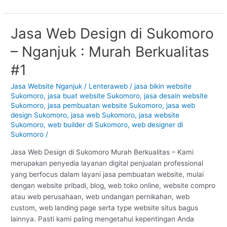
Jasa Web Design di Sukomoro
Jasa
Web
– Nganjuk : Murah Berkualitas
Design
di
#1
Sukomoro
–
Jasa Website Nganjuk
/
Lenteraweb
/
jasa bikin website
Sukomoro
,
jasa buat website Sukomoro
,
jasa desain website
Nganjuk
Sukomoro
,
jasa pembuatan website Sukomoro
,
jasa web
:
design Sukomoro
,
jasa web Sukomoro
,
jasa website
Murah
Sukomoro
,
web builder di Sukomoro
,
web designer di
Berkualitas
Sukomoro
/
#1
Jasa Web Design di Sukomoro Murah Berkualitas – Kami
merupakan penyedia layanan digital penjualan professional
yang berfocus dalam layani jasa pembuatan website, mulai
dengan website pribadi, blog, web toko online, website compro
atau web perusahaan, web undangan pernikahan, web
custom, web landing page serta type website situs bagus
lainnya. Pasti kami paling mengetahui kepentingan Anda