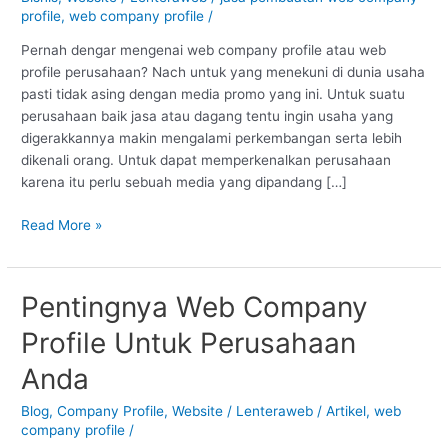
profile
,
web company profile
/
Pernah dengar mengenai web company profile atau web
profile perusahaan? Nach untuk yang menekuni di dunia usaha
pasti tidak asing dengan media promo yang ini. Untuk suatu
perusahaan baik jasa atau dagang tentu ingin usaha yang
digerakkannya makin mengalami perkembangan serta lebih
dikenali orang. Untuk dapat memperkenalkan perusahaan
karena itu perlu sebuah media yang dipandang […]
Read More »
Pentingnya Web Company
Pentingnya
Web
Profile Untuk Perusahaan
Company
Profile
Anda
Untuk
Perusahaan
Blog
,
Company Profile
,
Website
/
Lenteraweb
/
Artikel
,
web
company profile
/
Anda