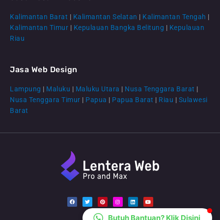
Kalimantan Barat
|
Kalimantan Selatan
|
Kalimantan Tengah
|
CS Lenteraweb
Kalimantan Timur
|
Kepulauan Bangka Belitung
|
Kepulauan
Online
Riau
Jasa Web Design
Lampung
|
Maluku
|
Maluku Utara
|
Nusa Tenggara Barat
|
Nusa Tenggara Timur
|
Papua
|
Papua Barat
|
Riau
|
Sulawesi
Barat
F
T
P
I
L
Y
a
w
i
n
i
o
c
i
n
s
n
u
e
t
t
t
k
t
b
t
e
a
e
u
Butuh Bantuan? Klik Disini