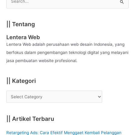
S
e
a
|| Tentang
r
c
Lentera Web
h
Lentera Web adalah perusahaan web desain Indonesia, yang
f
berfokus dalam pengembangan teknologi digital yang melayani
o
jasa pembuatan website profesional.
r
:
|| Kategori
|| Artikel Terbaru
Retargeting Ads: Cara Efektif Menggaet Kembali Pelanggan