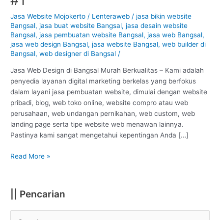
Bangsal
–
Jasa Website Mojokerto
/
Lenteraweb
/
jasa bikin website
Bangsal
,
jasa buat website Bangsal
,
jasa desain website
Mojokerto
Bangsal
,
jasa pembuatan website Bangsal
,
jasa web Bangsal
,
:
jasa web design Bangsal
,
jasa website Bangsal
,
web builder di
Murah
Bangsal
,
web designer di Bangsal
/
Berkualitas
#1
Jasa Web Design di Bangsal Murah Berkualitas – Kami adalah
penyedia layanan digital marketing berkelas yang berfokus
dalam layani jasa pembuatan website, dimulai dengan website
pribadi, blog, web toko online, website compro atau web
perusahaan, web undangan pernikahan, web custom, web
landing page serta tipe website web menawan lainnya.
Pastinya kami sangat mengetahui kepentingan Anda […]
Read More »
|| Pencarian