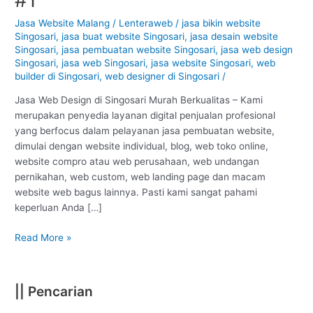
Singosari
–
Jasa Website Malang
/
Lenteraweb
/
jasa bikin website
Singosari
,
jasa buat website Singosari
,
jasa desain website
Malang
Singosari
,
jasa pembuatan website Singosari
,
jasa web design
:
Singosari
,
jasa web Singosari
,
jasa website Singosari
,
web
Murah
builder di Singosari
,
web designer di Singosari
/
Berkualitas
#1
Jasa Web Design di Singosari Murah Berkualitas – Kami
merupakan penyedia layanan digital penjualan profesional
yang berfocus dalam pelayanan jasa pembuatan website,
dimulai dengan website individual, blog, web toko online,
website compro atau web perusahaan, web undangan
pernikahan, web custom, web landing page dan macam
website web bagus lainnya. Pasti kami sangat pahami
keperluan Anda […]
Read More »
|| Pencarian