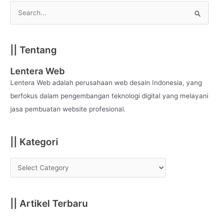
S
e
a
|| Tentang
r
c
Lentera Web
h
Lentera Web adalah perusahaan web desain Indonesia, yang
f
berfokus dalam pengembangan teknologi digital yang melayani
o
jasa pembuatan website profesional.
r
:
|| Kategori
|| Artikel Terbaru