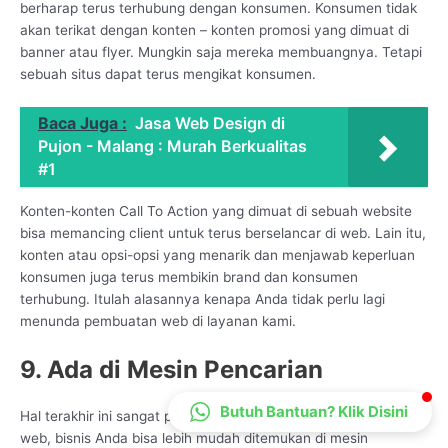
berharap terus terhubung dengan konsumen. Konsumen tidak
CS Lenteraweb
akan terikat dengan konten – konten promosi yang dimuat di
Online
banner atau flyer. Mungkin saja mereka membuangnya. Tetapi
sebuah situs dapat terus mengikat konsumen.
Baca Juga :
Jasa Web Design di
Pujon - Malang : Murah Berkualitas
#1
Konten-konten Call To Action yang dimuat di sebuah website
bisa memancing client untuk terus berselancar di web. Lain itu,
konten atau opsi-opsi yang menarik dan menjawab keperluan
konsumen juga terus membikin brand dan konsumen
terhubung. Itulah alasannya kenapa Anda tidak perlu lagi
menunda pembuatan web di layanan kami.
9. Ada di Mesin Pencarian
Butuh Bantuan? Klik Disini
Hal terakhir ini sangat penting karena melalui keberadaan situs
web, bisnis Anda bisa lebih mudah ditemukan di mesin