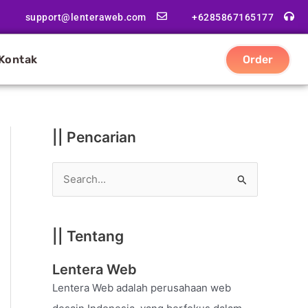
|
support@lenteraweb.com
+6285867165177
|
K
Kontak
Order
a
t
e
g
|| Pencarian
o
r
S
i
e
a
|| Tentang
r
c
Lentera Web
h
Lentera Web adalah perusahaan web
f