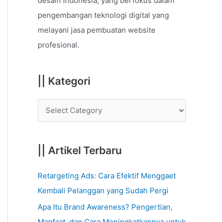
desain Indonesia, yang berfokus dalam
o
pengembangan teknologi digital yang
r
melayani jasa pembuatan website
:
profesional.
|| Kategori
|| Artikel Terbaru
Retargeting Ads: Cara Efektif Menggaet
Kembali Pelanggan yang Sudah Pergi
Apa Itu Brand Awareness? Pengertian,
Manfaat, dan Cara Meningkatkannya untuk