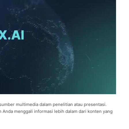
sumber multimedia dalam penelitian atau presentasi.
n Anda menggali informasi lebih dalam dari konten yang