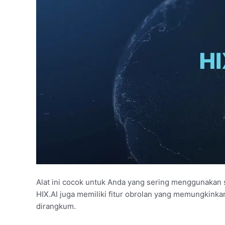
Alat ini cocok untuk Anda yang sering menggunakan 
HIX.AI juga memiliki fitur obrolan yang memungkinka
dirangkum.