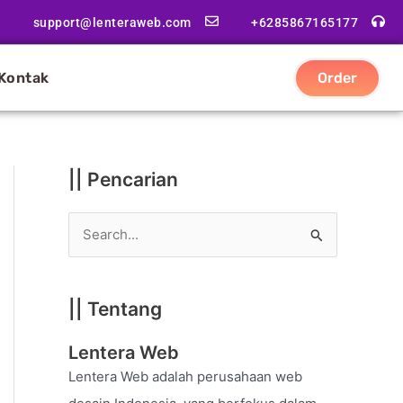
|
support@lenteraweb.com
+6285867165177
|
K
Kontak
Order
a
t
e
g
|| Pencarian
o
r
S
i
e
a
|| Tentang
r
c
Lentera Web
h
Lentera Web adalah perusahaan web
f