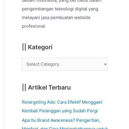
desain Indonesia, yang berfokus dalam
o
pengembangan teknologi digital yang
r
melayani jasa pembuatan website
:
profesional.
|| Kategori
|| Artikel Terbaru
Retargeting Ads: Cara Efektif Menggaet
Kembali Pelanggan yang Sudah Pergi
Apa Itu Brand Awareness? Pengertian,
Manfaat, dan Cara Meningkatkannya untuk