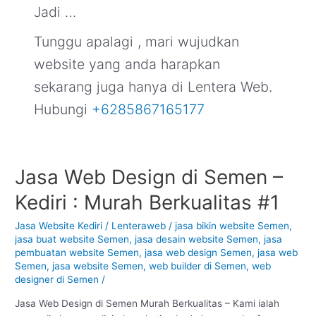
Jadi …
Tunggu apalagi , mari wujudkan
website yang anda harapkan
sekarang juga hanya di Lentera Web.
Hubungi
+6285867165177
Jasa Web Design di Semen –
Jasa
Web
Kediri : Murah Berkualitas #1
Design
di
Jasa Website Kediri
/
Lenteraweb
/
jasa bikin website Semen
,
Semen
jasa buat website Semen
,
jasa desain website Semen
,
jasa
–
pembuatan website Semen
,
jasa web design Semen
,
jasa web
Kediri
Semen
,
jasa website Semen
,
web builder di Semen
,
web
designer di Semen
/
:
Murah
Jasa Web Design di Semen Murah Berkualitas – Kami ialah
Berkualitas