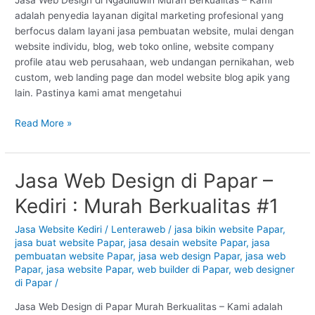
Jasa Web Design di Ngadiluwih Murah Berkualitas – Kami
adalah penyedia layanan digital marketing profesional yang
berfocus dalam layani jasa pembuatan website, mulai dengan
website individu, blog, web toko online, website company
profile atau web perusahaan, web undangan pernikahan, web
custom, web landing page dan model website blog apik yang
lain. Pastinya kami amat mengetahui
Read More »
Jasa Web Design di Papar –
Jasa
Web
Kediri : Murah Berkualitas #1
Design
di
Jasa Website Kediri
/
Lenteraweb
/
jasa bikin website Papar
,
Papar
jasa buat website Papar
,
jasa desain website Papar
,
jasa
–
pembuatan website Papar
,
jasa web design Papar
,
jasa web
Kediri
Papar
,
jasa website Papar
,
web builder di Papar
,
web designer
di Papar
/
:
Murah
Jasa Web Design di Papar Murah Berkualitas – Kami adalah
Berkualitas