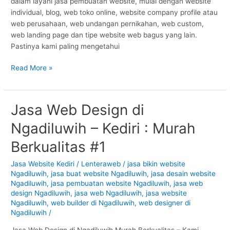
dalam layani jasa pembuatan website, mulai dengan website
individual, blog, web toko online, website company profile atau
web perusahaan, web undangan pernikahan, web custom,
web landing page dan tipe website web bagus yang lain.
Pastinya kami paling mengetahui
Read More »
Jasa Web Design di
Jasa
Web
Ngadiluwih – Kediri : Murah
Design
di
Berkualitas #1
Ngadiluwih
–
Jasa Website Kediri
/
Lenteraweb
/
jasa bikin website
Ngadiluwih
,
jasa buat website Ngadiluwih
,
jasa desain website
Kediri
Ngadiluwih
,
jasa pembuatan website Ngadiluwih
,
jasa web
:
design Ngadiluwih
,
jasa web Ngadiluwih
,
jasa website
Murah
Ngadiluwih
,
web builder di Ngadiluwih
,
web designer di
Berkualitas
Ngadiluwih
/
#1