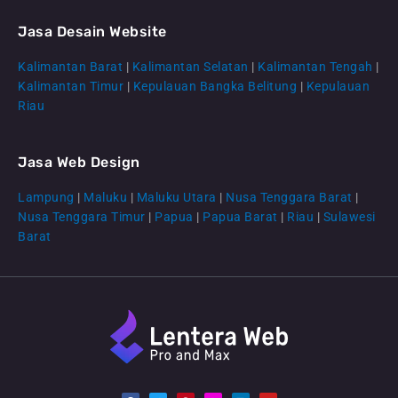
Jasa Desain Website
Kalimantan Barat
|
Kalimantan Selatan
|
Kalimantan Tengah
|
CS Lenteraweb
Kalimantan Timur
|
Kepulauan Bangka Belitung
|
Kepulauan
Online
Riau
Jasa Web Design
Lampung
|
Maluku
|
Maluku Utara
|
Nusa Tenggara Barat
|
Nusa Tenggara Timur
|
Papua
|
Papua Barat
|
Riau
|
Sulawesi
Barat
F
T
P
I
L
Y