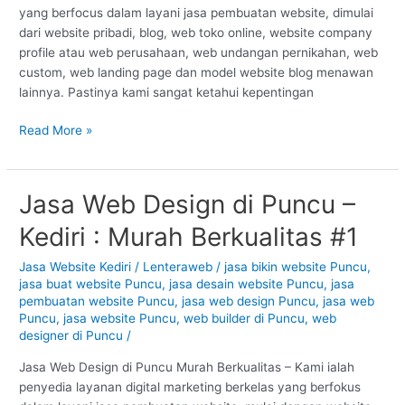
#1
yang berfocus dalam layani jasa pembuatan website, dimulai
dari website pribadi, blog, web toko online, website company
profile atau web perusahaan, web undangan pernikahan, web
custom, web landing page dan model website blog menawan
lainnya. Pastinya kami sangat ketahui kepentingan
Read More »
Jasa Web Design di Puncu –
Jasa
Web
Kediri : Murah Berkualitas #1
Design
di
Jasa Website Kediri
/
Lenteraweb
/
jasa bikin website Puncu
,
Puncu
jasa buat website Puncu
,
jasa desain website Puncu
,
jasa
–
pembuatan website Puncu
,
jasa web design Puncu
,
jasa web
Kediri
Puncu
,
jasa website Puncu
,
web builder di Puncu
,
web
designer di Puncu
/
:
Murah
Jasa Web Design di Puncu Murah Berkualitas – Kami ialah
Berkualitas
penyedia layanan digital marketing berkelas yang berfokus
#1