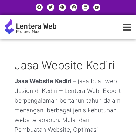
Skip
Post
|
F
T
P
I
L
Y
a
w
i
n
i
o
to
pagination
|
c
i
n
s
n
u
e
t
t
t
k
t
content
b
t
e
a
e
u
K
o
e
r
g
d
b
o
r
e
r
i
e
a
k
s
a
n
t
m
t
e
g
o
Jasa Website Kediri
r
i
Jasa Website Kediri
– jasa buat web
design di Kediri – Lentera Web. Expert
berpengalaman bertahun tahun dalam
menangani berbagai jenis kebutuhan
website apapun. Mulai dari
Pembuatan Website, Optimasi