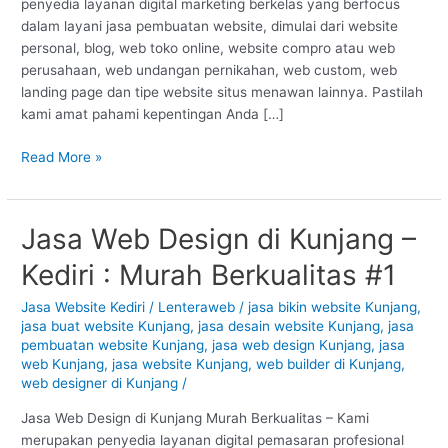
penyedia layanan digital marketing berkelas yang berfocus
#1
dalam layani jasa pembuatan website, dimulai dari website
personal, blog, web toko online, website compro atau web
perusahaan, web undangan pernikahan, web custom, web
landing page dan tipe website situs menawan lainnya. Pastilah
kami amat pahami kepentingan Anda […]
Read More »
Jasa Web Design di Kunjang –
Jasa
Web
Kediri : Murah Berkualitas #1
Design
di
Jasa Website Kediri
/
Lenteraweb
/
jasa bikin website Kunjang
,
Kunjang
jasa buat website Kunjang
,
jasa desain website Kunjang
,
jasa
–
pembuatan website Kunjang
,
jasa web design Kunjang
,
jasa
Kediri
web Kunjang
,
jasa website Kunjang
,
web builder di Kunjang
,
web designer di Kunjang
/
:
Murah
Jasa Web Design di Kunjang Murah Berkualitas – Kami
Berkualitas
merupakan penyedia layanan digital pemasaran profesional