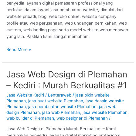
penyedia layanan digital pemasaran professional yang
#1
berfokus dalam layani jasa pembuatan website, dimulai dari
website pribadi, blog, web toko online, website company
profile atau web perusahaan, web undangan pernikahan, web
custom, web landing page serta model website web menawan
yang lain. Pastilah kami sangat memahami
Read More »
Jasa Web Design di Plemahan
Jasa
Web
– Kediri : Murah Berkualitas #1
Design
di
Jasa Website Kediri
/
Lenteraweb
/
jasa bikin website
Plemahan
Plemahan
,
jasa buat website Plemahan
,
jasa desain website
–
Plemahan
,
jasa pembuatan website Plemahan
,
jasa web
Kediri
design Plemahan
,
jasa web Plemahan
,
jasa website Plemahan
,
web builder di Plemahan
,
web designer di Plemahan
/
:
Murah
Jasa Web Design di Plemahan Murah Berkualitas – Kami
Berkualitas
merupakan penyedia layanan digital marketing profesional