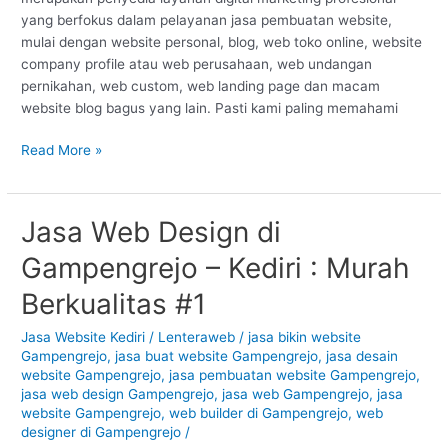
#1
yang berfokus dalam pelayanan jasa pembuatan website,
mulai dengan website personal, blog, web toko online, website
company profile atau web perusahaan, web undangan
pernikahan, web custom, web landing page dan macam
website blog bagus yang lain. Pasti kami paling memahami
Read More »
Jasa Web Design di
Jasa
Web
Gampengrejo – Kediri : Murah
Design
di
Berkualitas #1
Gampengrejo
–
Jasa Website Kediri
/
Lenteraweb
/
jasa bikin website
Gampengrejo
,
jasa buat website Gampengrejo
,
jasa desain
Kediri
website Gampengrejo
,
jasa pembuatan website Gampengrejo
,
:
jasa web design Gampengrejo
,
jasa web Gampengrejo
,
jasa
Murah
website Gampengrejo
,
web builder di Gampengrejo
,
web
Berkualitas
designer di Gampengrejo
/
#1