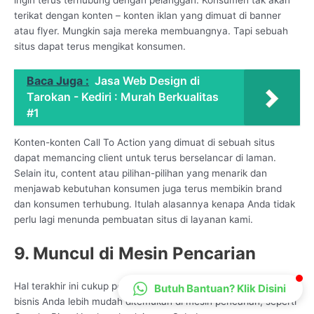
CS Lenteraweb
terikat dengan konten – konten iklan yang dimuat di banner
atau flyer. Mungkin saja mereka membuangnya. Tapi sebuah
Online
situs dapat terus mengikat konsumen.
Baca Juga :
Jasa Web Design di
Tarokan - Kediri : Murah Berkualitas
#1
Konten-konten Call To Action yang dimuat di sebuah situs
dapat memancing client untuk terus berselancar di laman.
Selain itu, content atau pilihan-pilihan yang menarik dan
menjawab kebutuhan konsumen juga terus membikin brand
dan konsumen terhubung. Itulah alasannya kenapa Anda tidak
perlu lagi menunda pembuatan situs di layanan kami.
9. Muncul di Mesin Pencarian
Hal terakhir ini cukup penting karena dengan adanya situs web,
Butuh Bantuan? Klik Disini
bisnis Anda lebih mudah ditemukan di mesin pencarian, seperti