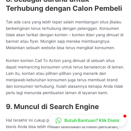
CS Lenteraweb
Terhubung dengan Calon Pembeli
Online
Tak ada cara yang lebih tepat selain membangun situs jikalau
berkeinginan terus terhubung dengan pelanggan. Konsumen
tidak akan terikat dengan konten – konten iklan yang dimuat di
banner atau flyer. Mungkin saja mereka membuangnya.
Melainkan sebuah website bisa terus mengikat konsumen.
Konten-konten Call To Action yang dimuat di sebuah situs
dapat memancing konsumen untuk terus berselancar di laman.
Lain itu, konten atau pilihan-pilihan yang menarik dan
menjawab kebutuhan konsumen juga terus membuat brand
dan konsumen terhubung. Itulah alasannya kenapa Anda tidak
perlu lagi menunda pembuatan laman di layanan kami.
9. Muncul di Search Engine
Butuh Bantuan? Klik Disini
Hal terakhir ini cukup penting karena dengan adanya situs web,
bisnis Anda bisa lebih mudah ditemukan di mesin pencarian,