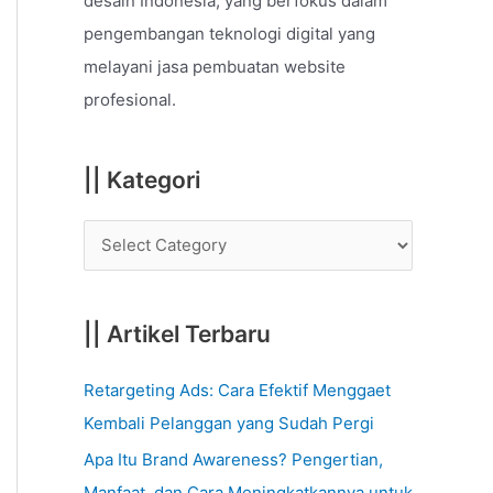
desain Indonesia, yang berfokus dalam
o
pengembangan teknologi digital yang
r
melayani jasa pembuatan website
:
profesional.
|| Kategori
|| Artikel Terbaru
Retargeting Ads: Cara Efektif Menggaet
Kembali Pelanggan yang Sudah Pergi
Apa Itu Brand Awareness? Pengertian,
Manfaat, dan Cara Meningkatkannya untuk