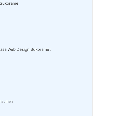
i Sukorame
 Jasa Web Design Sukorame :
onsumen