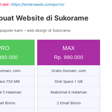
 sini :
https://lenteraweb.com/porto/
buat Website di Sukorame
 populer kami – web design di Sukorame
PRO
MAX
880.000
Rp. 990.000
Domain .com
Gratis Domain .com
pace 750 MB
Disk Space 1 GB
l 5 Halaman
Maksimal 6 Halaman
il Bisnis
2 Email Bisnis