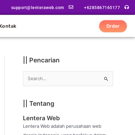
|
support@lenteraweb.com
+6285867165177
|
K
Kontak
Order
a
t
e
g
|| Pencarian
o
r
S
i
e
a
|| Tentang
r
c
Lentera Web
h
Lentera Web adalah perusahaan web
f