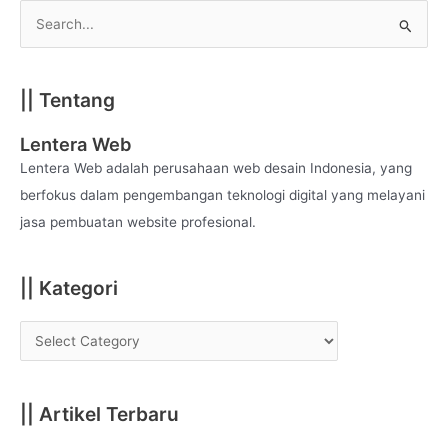
S
e
a
|| Tentang
r
c
Lentera Web
h
Lentera Web adalah perusahaan web desain Indonesia, yang
f
berfokus dalam pengembangan teknologi digital yang melayani
o
jasa pembuatan website profesional.
r
:
|| Kategori
|| Artikel Terbaru