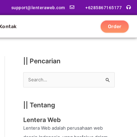
|
support@lenteraweb.com
+6285867165177
|
K
Kontak
Order
a
t
e
g
|| Pencarian
o
r
S
i
e
a
|| Tentang
r
c
Lentera Web
h
Lentera Web adalah perusahaan web
f