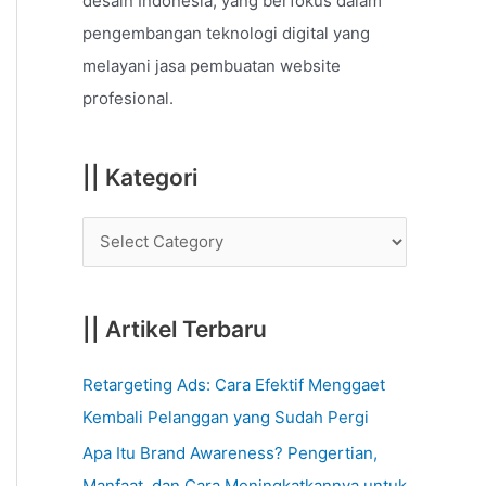
desain Indonesia, yang berfokus dalam
o
pengembangan teknologi digital yang
r
melayani jasa pembuatan website
:
profesional.
|| Kategori
|| Artikel Terbaru
Retargeting Ads: Cara Efektif Menggaet
Kembali Pelanggan yang Sudah Pergi
Apa Itu Brand Awareness? Pengertian,
Manfaat, dan Cara Meningkatkannya untuk