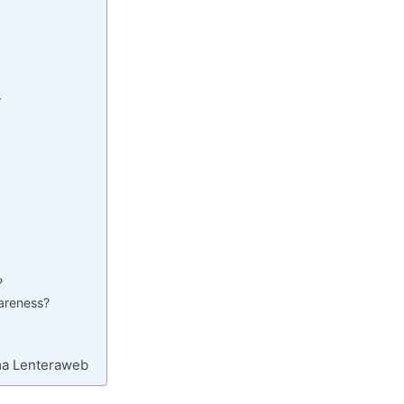
r
?
areness?
ma Lenteraweb