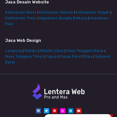
Jasa Desain Website
Kalimantan Barat
|
Kalimantan Selatan
|
Kalimantan Tengah
|
CS Lenteraweb
Kalimantan Timur
|
Kepulauan Bangka Belitung
|
Kepulauan
Online
Riau
Jasa Web Design
Lampung
|
Maluku
|
Maluku Utara
|
Nusa Tenggara Barat
|
Nusa Tenggara Timur
|
Papua
|
Papua Barat
|
Riau
|
Sulawesi
Barat
F
T
P
I
L
Y
a
w
i
n
i
o
c
i
n
s
n
u
e
t
t
t
k
t