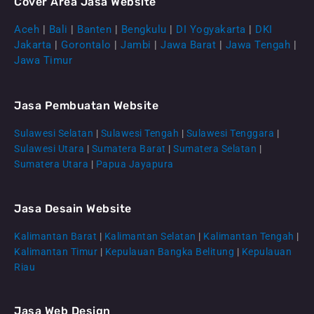
Cover Area Jasa Website
Aceh
|
Bali
|
Banten
|
Bengkulu
|
DI Yogyakarta
|
DKI
Jakarta
|
Gorontalo
|
Jambi
|
Jawa Barat
|
Jawa Tengah
|
Jawa Timur
Jasa Pembuatan Website
Sulawesi Selatan
|
Sulawesi Tengah
|
Sulawesi Tenggara
|
Sulawesi Utara
|
Sumatera Barat
|
Sumatera Selatan
|
Sumatera Utara
|
Papua Jayapura
Jasa Desain Website
Kalimantan Barat
|
Kalimantan Selatan
|
Kalimantan Tengah
|
CS Lenteraweb
Kalimantan Timur
|
Kepulauan Bangka Belitung
|
Kepulauan
Riau
Online
Jasa Web Design