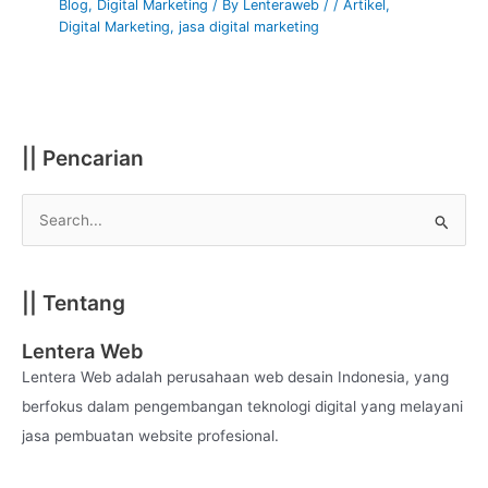
Blog
,
Digital Marketing
/ By
Lenteraweb
/
/
Artikel
,
Digital Marketing
,
jasa digital marketing
|| Pencarian
S
e
a
|| Tentang
r
c
Lentera Web
h
Lentera Web adalah perusahaan web desain Indonesia, yang
f
berfokus dalam pengembangan teknologi digital yang melayani
o
jasa pembuatan website profesional.
r