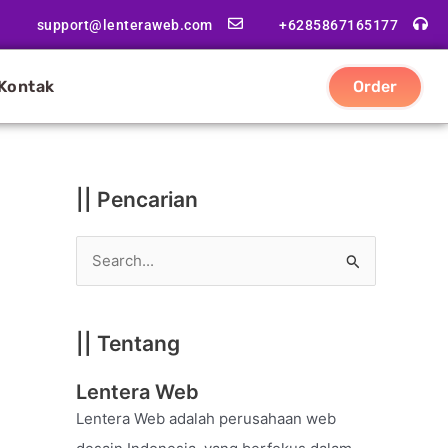
|
support@lenteraweb.com
+6285867165177
|
K
Kontak
Order
a
t
e
g
|| Pencarian
o
r
S
i
e
a
|| Tentang
r
c
Lentera Web
h
Lentera Web adalah perusahaan web
f