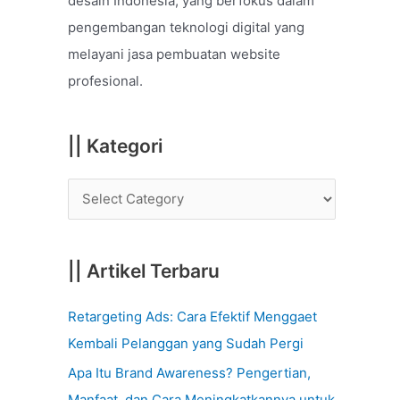
desain Indonesia, yang berfokus dalam
o
pengembangan teknologi digital yang
r
melayani jasa pembuatan website
:
profesional.
|| Kategori
|| Artikel Terbaru
Retargeting Ads: Cara Efektif Menggaet
Kembali Pelanggan yang Sudah Pergi
Apa Itu Brand Awareness? Pengertian,
Manfaat, dan Cara Meningkatkannya untuk