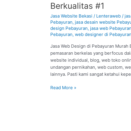
Web
Berkualitas #1
Design
di
Jasa Website Bekasi
/
Lenteraweb
/
ja
Pebayuran
Pebayuran
,
jasa desain website Pebay
design Pebayuran
,
jasa web Pebayura
–
Pebayuran
,
web designer di Pebayura
Bekasi
:
Jasa Web Design di Pebayuran Murah Be
Murah
pemasaran berkelas yang berfocus dal
Berkualitas
website individual, blog, web toko on
#1
undangan pernikahan, web custom, web
lainnya. Pasti kami sangat ketahui kep
Read More »