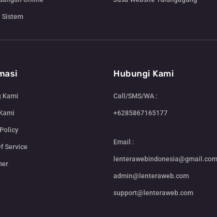
 Sistem
masi
Hubungi Kami
g Kami
Call/SMS/WA :
 Kami
+6285867165177
Policy
Email :
f Service
lenterawebindonesia@gmail.co
mer
admin@lenteraweb.com
support@lenteraweb.com