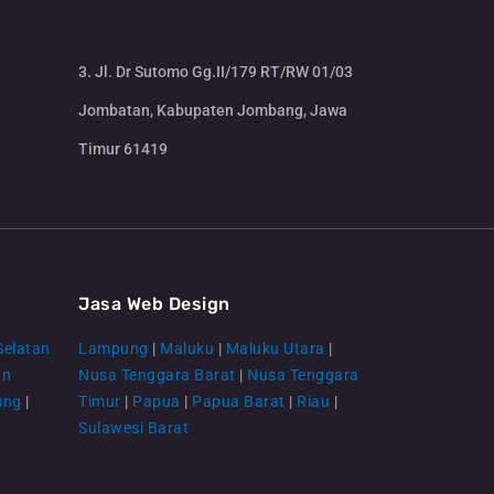
3. Jl. Dr Sutomo Gg.II/179 RT/RW 01/03
Jombatan, Kabupaten Jombang, Jawa
Timur 61419
CS Lenteraweb
Online
Jasa Web Design
Selatan
Lampung
|
Maluku
|
Maluku Utara
|
an
Nusa Tenggara Barat
|
Nusa Tenggara
ung
|
Timur
|
Papua
|
Papua Barat
|
Riau
|
Sulawesi Barat