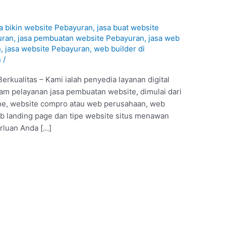
sa bikin website Pebayuran
,
jasa buat website
uran
,
jasa pembuatan website Pebayuran
,
jasa web
n
,
jasa website Pebayuran
,
web builder di
n
/
rkualitas – Kami ialah penyedia layanan digital
am pelayanan jasa pembuatan website, dimulai dari
line, website compro atau web perusahaan, web
 landing page dan tipe website situs menawan
erluan Anda […]