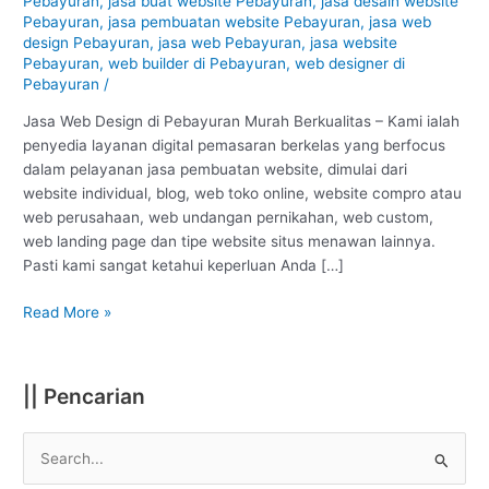
Pebayuran
,
jasa buat website Pebayuran
,
jasa desain website
Bekasi
Pebayuran
,
jasa pembuatan website Pebayuran
,
jasa web
:
design Pebayuran
,
jasa web Pebayuran
,
jasa website
Murah
Pebayuran
,
web builder di Pebayuran
,
web designer di
Berkualitas
Pebayuran
/
#1
Jasa Web Design di Pebayuran Murah Berkualitas – Kami ialah
penyedia layanan digital pemasaran berkelas yang berfocus
dalam pelayanan jasa pembuatan website, dimulai dari
website individual, blog, web toko online, website compro atau
web perusahaan, web undangan pernikahan, web custom,
web landing page dan tipe website situs menawan lainnya.
Pasti kami sangat ketahui keperluan Anda […]
Read More »
|| Pencarian
S