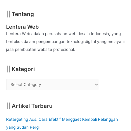
e
a
|| Tentang
r
c
Lentera Web
h
Lentera Web adalah perusahaan web desain Indonesia, yang
f
berfokus dalam pengembangan teknologi digital yang melayani
o
jasa pembuatan website profesional.
r
:
|| Kategori
|| Artikel Terbaru
Retargeting Ads: Cara Efektif Menggaet Kembali Pelanggan
yang Sudah Pergi