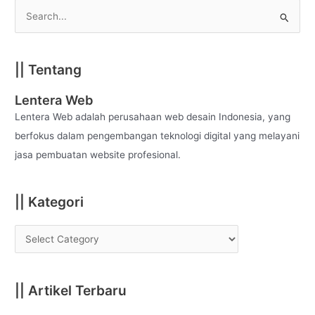
S
e
a
|| Tentang
r
c
Lentera Web
h
Lentera Web adalah perusahaan web desain Indonesia, yang
f
berfokus dalam pengembangan teknologi digital yang melayani
o
jasa pembuatan website profesional.
r
:
|| Kategori
|| Artikel Terbaru