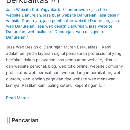
Danurejan
–
Jasa Website Kab Yogyakarta
/
Lenteraweb
/
jasa bikin
website Danurejan
,
jasa buat website Danurejan
,
jasa desain
Yogyakarta
website Danurejan
,
jasa pembuatan website Danurejan
,
jasa
:
web Danurejan
,
jasa web design Danurejan
,
jasa website
Murah
Danurejan
,
web builder di Danurejan
,
web designer di
Berkualitas
Danurejan
/
#1
Jasa Web Design di Danurejan Murah Berkualitas – Kami
adalah penyedia layanan digital pemasaran professional yang
berfokus dalam pelayanan jasa pembuatan website, dimulai
dari website personal, blog, web toko online, website company
profile atau web perusahaan, web undangan pernikahan, web
custom, web landing page dan tipe website web menawan
lainnya. Pastilah kami paling ketahui kepentingan […]
Read More »
|| Pencarian