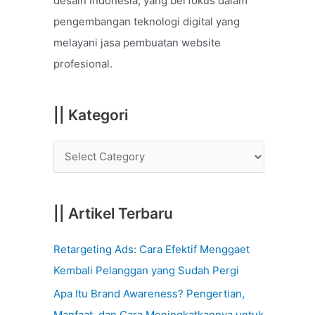
desain Indonesia, yang berfokus dalam
o
pengembangan teknologi digital yang
r
melayani jasa pembuatan website
:
profesional.
|| Kategori
|| Artikel Terbaru
Retargeting Ads: Cara Efektif Menggaet
Kembali Pelanggan yang Sudah Pergi
Apa Itu Brand Awareness? Pengertian,
Manfaat, dan Cara Meningkatkannya untuk