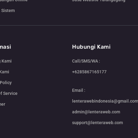
 Sistem
masi
Hubungi Kami
g Kami
Call/SMS/WA :
 Kami
+6285867165177
Policy
Email :
f Service
lenterawebindonesia@gmail.co
mer
admin@lenteraweb.com
support@lenteraweb.com