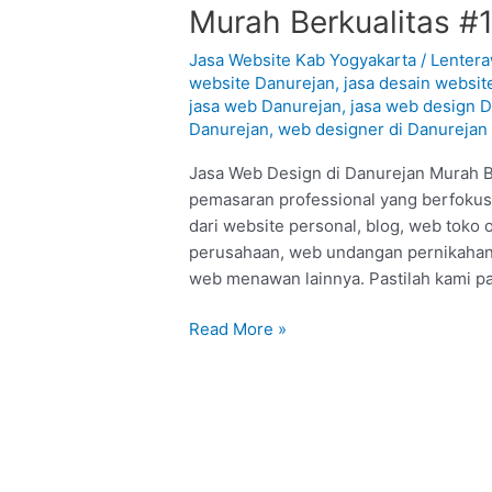
Web
Murah Berkualitas #
Design
di
Jasa Website Kab Yogyakarta
/
Lenter
Danurejan
website Danurejan
,
jasa desain websit
jasa web Danurejan
,
jasa web design 
–
Danurejan
,
web designer di Danurejan
Yogyakarta
:
Jasa Web Design di Danurejan Murah Be
Murah
pemasaran professional yang berfokus
Berkualitas
dari website personal, blog, web toko 
#1
perusahaan, web undangan pernikahan,
web menawan lainnya. Pastilah kami pa
Read More »