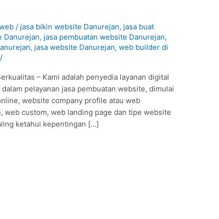
1
aweb
/
jasa bikin website Danurejan
,
jasa buat
e Danurejan
,
jasa pembuatan website Danurejan
,
Danurejan
,
jasa website Danurejan
,
web builder di
/
rkualitas – Kami adalah penyedia layanan digital
 dalam pelayanan jasa pembuatan website, dimulai
online, website company profile atau web
 web custom, web landing page dan tipe website
ling ketahui kepentingan […]