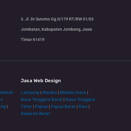
3. Jl. Dr Sutomo Gg.II/179 RT/RW 01/03
Jombatan, Kabupaten Jombang, Jawa
Timur 61419
CS Lenteraweb
Online
Jasa Web Design
Selatan
Lampung
|
Maluku
|
Maluku Utara
|
an
Nusa Tenggara Barat
|
Nusa Tenggara
ung
|
Timur
|
Papua
|
Papua Barat
|
Riau
|
Sulawesi Barat