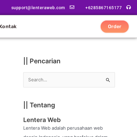
|
support@lenteraweb.com
+6285867165177
|
K
Kontak
Order
a
t
e
g
|| Pencarian
o
r
S
i
e
a
|| Tentang
r
c
Lentera Web
h
Lentera Web adalah perusahaan web
f