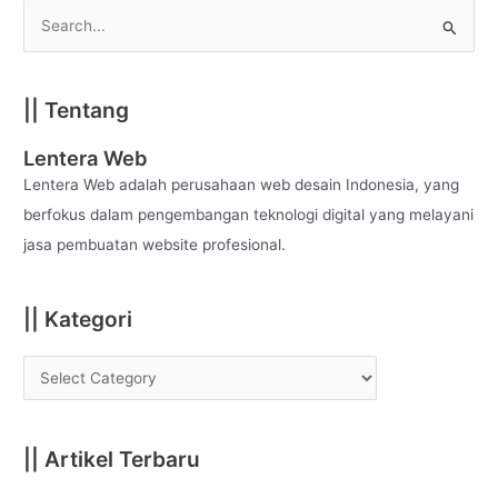
S
e
a
|| Tentang
r
c
Lentera Web
h
Lentera Web adalah perusahaan web desain Indonesia, yang
f
berfokus dalam pengembangan teknologi digital yang melayani
o
jasa pembuatan website profesional.
r
:
|| Kategori
|| Artikel Terbaru