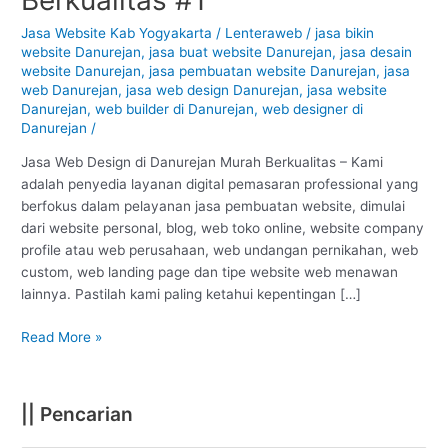
Danurejan
–
Jasa Website Kab Yogyakarta
/
Lenteraweb
/
jasa bikin
website Danurejan
,
jasa buat website Danurejan
,
jasa desain
Yogyakarta
website Danurejan
,
jasa pembuatan website Danurejan
,
jasa
:
web Danurejan
,
jasa web design Danurejan
,
jasa website
Murah
Danurejan
,
web builder di Danurejan
,
web designer di
Berkualitas
Danurejan
/
#1
Jasa Web Design di Danurejan Murah Berkualitas – Kami
adalah penyedia layanan digital pemasaran professional yang
berfokus dalam pelayanan jasa pembuatan website, dimulai
dari website personal, blog, web toko online, website company
profile atau web perusahaan, web undangan pernikahan, web
custom, web landing page dan tipe website web menawan
lainnya. Pastilah kami paling ketahui kepentingan […]
Read More »
|| Pencarian