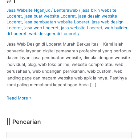
Loceret
–
Jasa Website Nganjuk
/
Lenteraweb
/
jasa bikin website
Loceret
,
jasa buat website Loceret
,
jasa desain website
Nganjuk
Loceret
,
jasa pembuatan website Loceret
,
jasa web design
:
Loceret
,
jasa web Loceret
,
jasa website Loceret
,
web builder
Murah
di Loceret
,
web designer di Loceret
/
Berkualitas
#1
Jasa Web Design di Loceret Murah Berkualitas – Kami ialah
penyedia layanan digital pemasaran profesional yang berfocus
dalam layani jasa pembuatan website, dimulai dengan website
individual, blog, web toko online, website compro atau web
perusahaan, web undangan pernikahan, web custom, web
landing page dan macam website web apik lainnya. Pastinya
kami paling memahami kepentingan Anda […]
Read More »
|| Pencarian