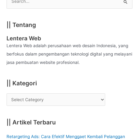
S
e
a
|| Tentang
r
c
Lentera Web
h
Lentera Web adalah perusahaan web desain Indonesia, yang
f
berfokus dalam pengembangan teknologi digital yang melayani
o
jasa pembuatan website profesional.
r
:
|| Kategori
|| Artikel Terbaru
Retargeting Ads: Cara Efektif Menggaet Kembali Pelanggan