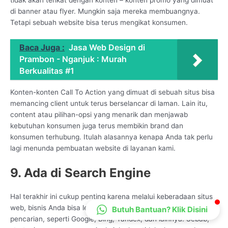
CS Lenteraweb
di banner atau flyer. Mungkin saja mereka membuangnya.
Tetapi sebuah website bisa terus mengikat konsumen.
Online
Baca Juga :
Jasa Web Design di
Prambon - Nganjuk : Murah
Berkualitas #1
Konten-konten Call To Action yang dimuat di sebuah situs bisa
memancing client untuk terus berselancar di laman. Lain itu,
content atau pilihan-opsi yang menarik dan menjawab
kebutuhan konsumen juga terus membikin brand dan
konsumen terhubung. Itulah alasannya kenapa Anda tak perlu
lagi menunda pembuatan website di layanan kami.
9. Ada di Search Engine
Hal terakhir ini cukup penting karena melalui keberadaan situs
web, bisnis Anda bisa lebih mudah ditemukan di mesin
Butuh Bantuan? Klik Disini
pencarian, seperti Google, Bing, Yandex, dan lainnya. Sebab,