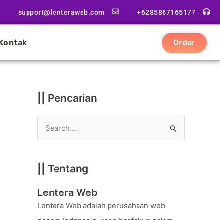
|
support@lenteraweb.com
+6285867165177
|
K
Kontak
Order
a
t
e
g
|| Pencarian
o
r
S
i
e
a
|| Tentang
r
c
Lentera Web
h
Lentera Web adalah perusahaan web
f