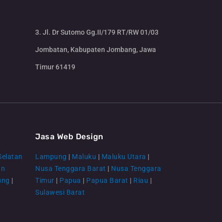
3. Jl. Dr Sutomo Gg.II/179 RT/RW 01/03
Jombatan, Kabupaten Jombang, Jawa
Timur 61419
CS Lenteraweb
Online
Jasa Web Design
Selatan
Lampung
|
Maluku
|
Maluku Utara
|
an
Nusa Tenggara Barat
|
Nusa Tenggara
ung
|
Timur
|
Papua
|
Papua Barat
|
Riau
|
Sulawesi Barat