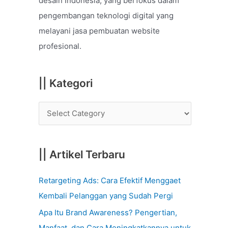
desain Indonesia, yang berfokus dalam
o
pengembangan teknologi digital yang
r
melayani jasa pembuatan website
:
profesional.
|| Kategori
|| Artikel Terbaru
Retargeting Ads: Cara Efektif Menggaet
Kembali Pelanggan yang Sudah Pergi
Apa Itu Brand Awareness? Pengertian,
Manfaat, dan Cara Meningkatkannya untuk