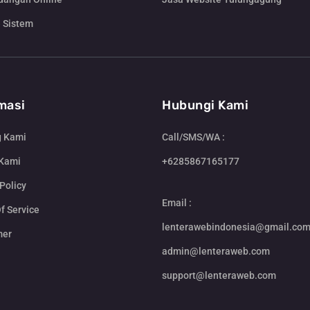
 Sistem
masi
Hubungi Kami
g Kami
Call/SMS/WA :
 Kami
+6285867165177
Policy
Email :
f Service
lenterawebindonesia@gmail.co
mer
admin@lenteraweb.com
support@lenteraweb.com