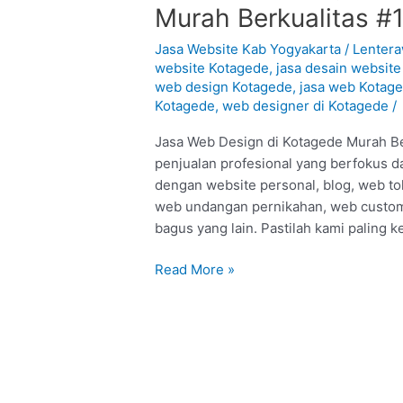
Web
Murah Berkualitas #
Design
di
Jasa Website Kab Yogyakarta
/
Lenter
Kotagede
website Kotagede
,
jasa desain websit
web design Kotagede
,
jasa web Kotag
–
Kotagede
,
web designer di Kotagede
/
Yogyakarta
:
Jasa Web Design di Kotagede Murah Ber
Murah
penjualan profesional yang berfokus d
Berkualitas
dengan website personal, blog, web t
#1
web undangan pernikahan, web custom
bagus yang lain. Pastilah kami paling k
Read More »