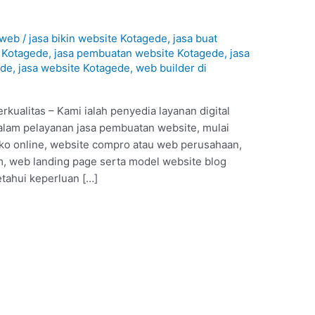
1
aweb
/
jasa bikin website Kotagede
,
jasa buat
e Kotagede
,
jasa pembuatan website Kotagede
,
jasa
ede
,
jasa website Kotagede
,
web builder di
kualitas – Kami ialah penyedia layanan digital
alam pelayanan jasa pembuatan website, mulai
oko online, website compro atau web perusahaan,
, web landing page serta model website blog
etahui keperluan […]