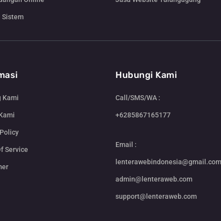
 Sistem
masi
Hubungi Kami
g Kami
Call/SMS/WA :
 Kami
+6285867165177
Policy
Email :
f Service
lenterawebindonesia@gmail.co
mer
admin@lenteraweb.com
support@lenteraweb.com