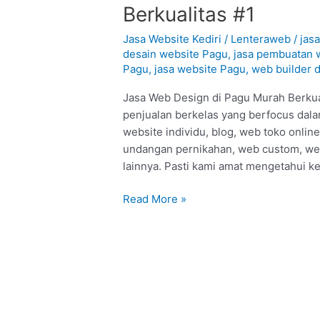
Web
Berkualitas #1
Design
di
Jasa Website Kediri
/
Lenteraweb
/
jas
Pagu
desain website Pagu
,
jasa pembuatan 
Pagu
,
jasa website Pagu
,
web builder 
–
Kediri
Jasa Web Design di Pagu Murah Berkual
:
penjualan berkelas yang berfocus dala
Murah
website individu, blog, web toko onli
Berkualitas
undangan pernikahan, web custom, we
#1
lainnya. Pasti kami amat mengetahui k
Read More »