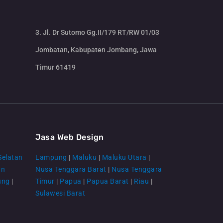
3. Jl. Dr Sutomo Gg.II/179 RT/RW 01/03
Jombatan, Kabupaten Jombang, Jawa
Timur 61419
CS Lenteraweb
Online
Jasa Web Design
Selatan
Lampung
|
Maluku
|
Maluku Utara
|
an
Nusa Tenggara Barat
|
Nusa Tenggara
ung
|
Timur
|
Papua
|
Papua Barat
|
Riau
|
Sulawesi Barat