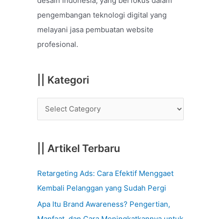
desain Indonesia, yang berfokus dalam
o
pengembangan teknologi digital yang
r
melayani jasa pembuatan website
:
profesional.
|| Kategori
|| Artikel Terbaru
Retargeting Ads: Cara Efektif Menggaet
Kembali Pelanggan yang Sudah Pergi
Apa Itu Brand Awareness? Pengertian,
Manfaat, dan Cara Meningkatkannya untuk