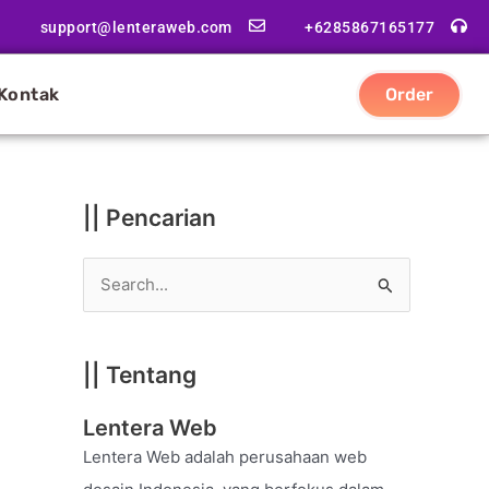
|
support@lenteraweb.com
+6285867165177
|
K
Kontak
Order
a
t
e
g
|| Pencarian
o
r
S
i
e
a
|| Tentang
r
c
Lentera Web
h
Lentera Web adalah perusahaan web
f