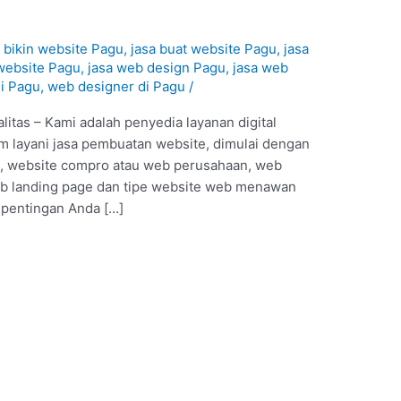
a bikin website Pagu
,
jasa buat website Pagu
,
jasa
website Pagu
,
jasa web design Pagu
,
jasa web
di Pagu
,
web designer di Pagu
/
itas – Kami adalah penyedia layanan digital
m layani jasa pembuatan website, dimulai dengan
ne, website compro atau web perusahaan, web
b landing page dan tipe website web menawan
epentingan Anda […]