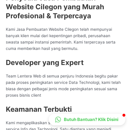
Website Cilegon yang Murah
CS Lenteraweb
Online
Profesional & Terpercaya
Kami Jasa Pembuatan Website Cilegon telah mempunyai
banyak klien mulai dari kepentingan pribadi, perusahaan
swasta sampai instansi pemerintah. Kami terpercaya serta
cuma memberikan hasil yang bermutu.
Developer yang Expert
Team Lentera Web di semua penjuru Indonesia begitu pakar
pada proses peningkatan service Data Technologi, kami telah
biasa dengan pelbagai jenis mode peningkatan sesuai sama
proses bisnis client
Keamanan Terbukti
Butuh Bantuan? Klik Disini
Kami mengaplikasikan standar tinggi untuk tiap peningkatan
service Info dan Technologi. Satu diantara yang menjadi