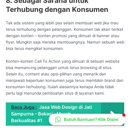
8. Sebagai Sarana untuk
CS Lenteraweb
Terhubung dengan Konsumen
Online
Tak ada sistem yang lebih pas selain membuat web jika mau
terus terhubung dengan pelanggan. Konsumen tak akan terikat
dengan konten – konten promosi yang dimuat di banner atau
flyer. Mungkin saja mereka membuangnya. Namun sebuah web
bisa terus mengikat konsumen.
Konten-konten Call To Action yang dimuat di sebuah website
bisa memancing pelanggan untuk terus browsing di situs.
Selain itu, content atau opsi-pilihan yang menarik dan
menjawab keperluan konsumen juga terus membikin brand dan
konsumen terhubung. Itulah alasannya kenapa Anda tidak
perlu lagi menunda pembuatan situs di layanan kami.
Baca Juga :
Jasa Web Design di Jati
Sampurna - Bekasi : Murah
Butuh Bantuan? Klik Disini
Berkualitas #1