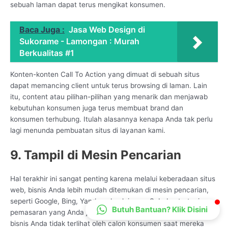
sebuah laman dapat terus mengikat konsumen.
CS Lenteraweb
Online
Baca Juga :
Jasa Web Design di
Sukorame - Lamongan : Murah
Berkualitas #1
Konten-konten Call To Action yang dimuat di sebuah situs
dapat memancing client untuk terus browsing di laman. Lain
itu, content atau pilihan-pilihan yang menarik dan menjawab
kebutuhan konsumen juga terus membuat brand dan
konsumen terhubung. Itulah alasannya kenapa Anda tak perlu
lagi menunda pembuatan situs di layanan kami.
9. Tampil di Mesin Pencarian
Hal terakhir ini sangat penting karena melalui keberadaan situs
web, bisnis Anda lebih mudah ditemukan di mesin pencarian,
seperti Google, Bing, Yandex, dan lainnya. Sebab, strategi
Butuh Bantuan? Klik Disini
pemasaran yang Anda jalankan tidak akan berarti apa-apa jika
bisnis Anda tidak terlihat oleh calon konsumen saat mereka