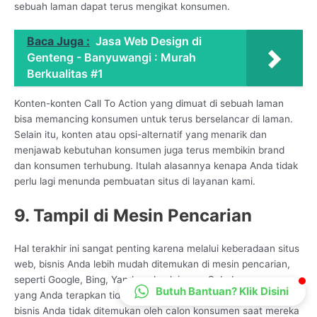
sebuah laman dapat terus mengikat konsumen.
CS Lenteraweb
Online
Baca Juga :
Jasa Web Design di
Genteng - Banyuwangi : Murah
Berkualitas #1
Konten-konten Call To Action yang dimuat di sebuah laman
bisa memancing konsumen untuk terus berselancar di laman.
Selain itu, konten atau opsi-alternatif yang menarik dan
menjawab kebutuhan konsumen juga terus membikin brand
dan konsumen terhubung. Itulah alasannya kenapa Anda tidak
perlu lagi menunda pembuatan situs di layanan kami.
9. Tampil di Mesin Pencarian
Hal terakhir ini sangat penting karena melalui keberadaan situs
web, bisnis Anda lebih mudah ditemukan di mesin pencarian,
seperti Google, Bing, Yandex, dan lainnya. Sebab, pemasaran
Butuh Bantuan? Klik Disini
yang Anda terapkan tidak akan membawa hasil apapun jika
bisnis Anda tidak ditemukan oleh calon konsumen saat mereka