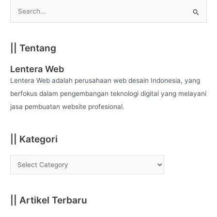
S
e
a
|| Tentang
r
c
Lentera Web
h
Lentera Web adalah perusahaan web desain Indonesia, yang
f
berfokus dalam pengembangan teknologi digital yang melayani
o
jasa pembuatan website profesional.
r
:
|| Kategori
|| Artikel Terbaru