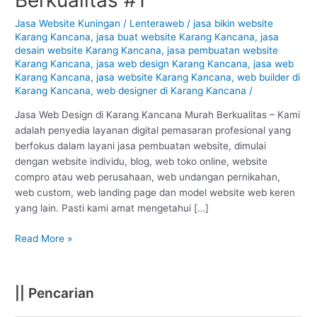
Karang
Kancana
Jasa Website Kuningan
/
Lenteraweb
/
jasa bikin website
Karang Kancana
,
jasa buat website Karang Kancana
,
jasa
–
desain website Karang Kancana
,
jasa pembuatan website
Kuningan
Karang Kancana
,
jasa web design Karang Kancana
,
jasa web
:
Karang Kancana
,
jasa website Karang Kancana
,
web builder di
Murah
Karang Kancana
,
web designer di Karang Kancana
/
Berkualitas
#1
Jasa Web Design di Karang Kancana Murah Berkualitas – Kami
adalah penyedia layanan digital pemasaran profesional yang
berfokus dalam layani jasa pembuatan website, dimulai
dengan website individu, blog, web toko online, website
compro atau web perusahaan, web undangan pernikahan,
web custom, web landing page dan model website web keren
yang lain. Pasti kami amat mengetahui […]
Read More »
|| Pencarian