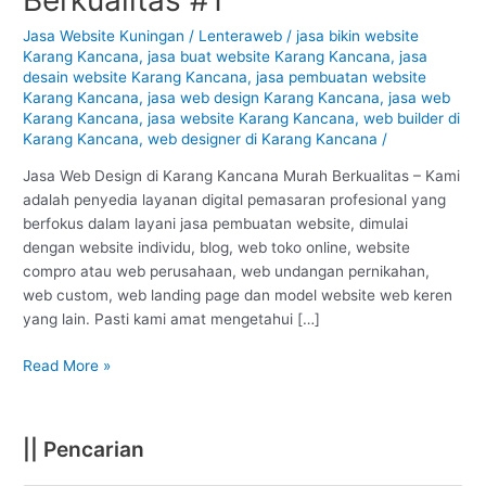
Karang
Kancana
Jasa Website Kuningan
/
Lenteraweb
/
jasa bikin website
Karang Kancana
,
jasa buat website Karang Kancana
,
jasa
–
desain website Karang Kancana
,
jasa pembuatan website
Kuningan
Karang Kancana
,
jasa web design Karang Kancana
,
jasa web
:
Karang Kancana
,
jasa website Karang Kancana
,
web builder di
Murah
Karang Kancana
,
web designer di Karang Kancana
/
Berkualitas
#1
Jasa Web Design di Karang Kancana Murah Berkualitas – Kami
adalah penyedia layanan digital pemasaran profesional yang
berfokus dalam layani jasa pembuatan website, dimulai
dengan website individu, blog, web toko online, website
compro atau web perusahaan, web undangan pernikahan,
web custom, web landing page dan model website web keren
yang lain. Pasti kami amat mengetahui […]
Read More »
|| Pencarian