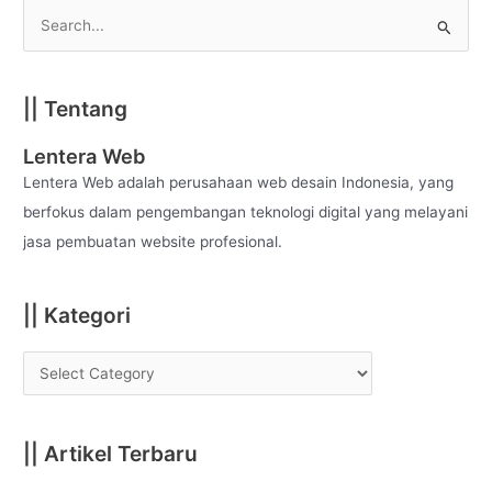
S
e
a
|| Tentang
r
c
Lentera Web
h
Lentera Web adalah perusahaan web desain Indonesia, yang
f
berfokus dalam pengembangan teknologi digital yang melayani
o
jasa pembuatan website profesional.
r
:
|| Kategori
|| Artikel Terbaru