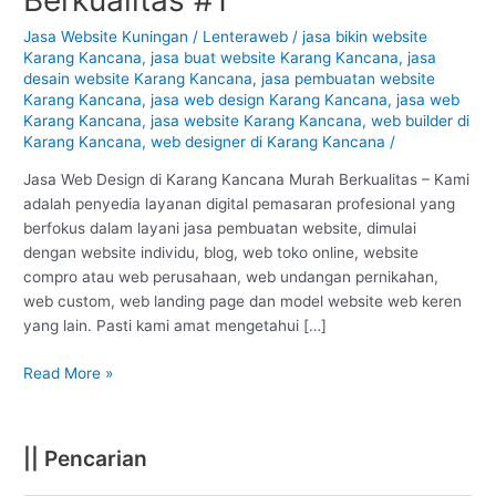
Karang
Kancana
Jasa Website Kuningan
/
Lenteraweb
/
jasa bikin website
Karang Kancana
,
jasa buat website Karang Kancana
,
jasa
–
desain website Karang Kancana
,
jasa pembuatan website
Kuningan
Karang Kancana
,
jasa web design Karang Kancana
,
jasa web
:
Karang Kancana
,
jasa website Karang Kancana
,
web builder di
Murah
Karang Kancana
,
web designer di Karang Kancana
/
Berkualitas
#1
Jasa Web Design di Karang Kancana Murah Berkualitas – Kami
adalah penyedia layanan digital pemasaran profesional yang
berfokus dalam layani jasa pembuatan website, dimulai
dengan website individu, blog, web toko online, website
compro atau web perusahaan, web undangan pernikahan,
web custom, web landing page dan model website web keren
yang lain. Pasti kami amat mengetahui […]
Read More »
|| Pencarian