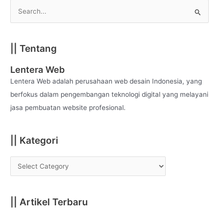
S
e
a
|| Tentang
r
c
Lentera Web
h
Lentera Web adalah perusahaan web desain Indonesia, yang
f
berfokus dalam pengembangan teknologi digital yang melayani
o
jasa pembuatan website profesional.
r
:
|| Kategori
|| Artikel Terbaru