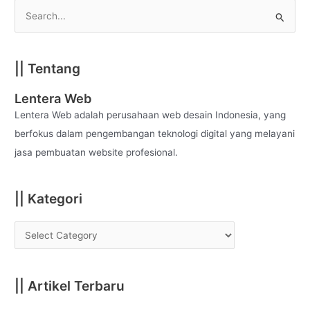
S
e
a
|| Tentang
r
c
Lentera Web
h
Lentera Web adalah perusahaan web desain Indonesia, yang
f
berfokus dalam pengembangan teknologi digital yang melayani
o
jasa pembuatan website profesional.
r
:
|| Kategori
|| Artikel Terbaru