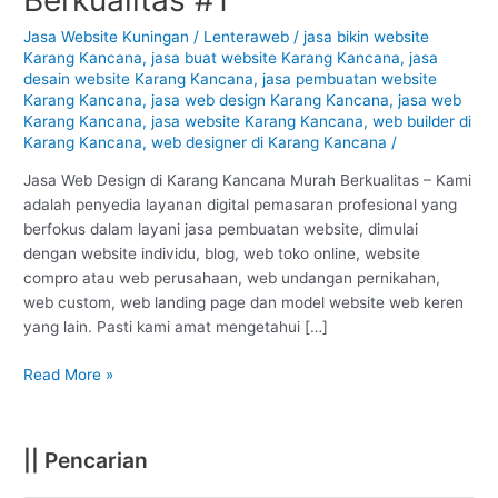
Karang
Kancana
Jasa Website Kuningan
/
Lenteraweb
/
jasa bikin website
Karang Kancana
,
jasa buat website Karang Kancana
,
jasa
–
desain website Karang Kancana
,
jasa pembuatan website
Kuningan
Karang Kancana
,
jasa web design Karang Kancana
,
jasa web
:
Karang Kancana
,
jasa website Karang Kancana
,
web builder di
Murah
Karang Kancana
,
web designer di Karang Kancana
/
Berkualitas
#1
Jasa Web Design di Karang Kancana Murah Berkualitas – Kami
adalah penyedia layanan digital pemasaran profesional yang
berfokus dalam layani jasa pembuatan website, dimulai
dengan website individu, blog, web toko online, website
compro atau web perusahaan, web undangan pernikahan,
web custom, web landing page dan model website web keren
yang lain. Pasti kami amat mengetahui […]
Read More »
|| Pencarian