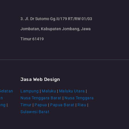
3. Jl. Dr Sutomo Gg.II/179 RT/RW 01/03
Jombatan, Kabupaten Jombang, Jawa
Timur 61419
CS Lenteraweb
Online
Jasa Web Design
Selatan
Lampung
|
Maluku
|
Maluku Utara
|
an
Nusa Tenggara Barat
|
Nusa Tenggara
ung
|
Timur
|
Papua
|
Papua Barat
|
Riau
|
Sulawesi Barat