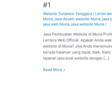
Pembuatan
#1
Website
di
Website Sulawesi Tenggara
/
Lentera
Muna
Muna
,
jasa desain website Muna
,
jasa
jasa web Muna
,
jasa website Muna
/
:
Profesional
Jasa Pembuatan Website di Muna Profe
#1
Lentera Web Official. Apakah Anda wak
website di Muna? Jika Anda menemukan 
berada halaman yang tepat. Baik, Kam
layanan jasa buat website dengan […]
Read More »