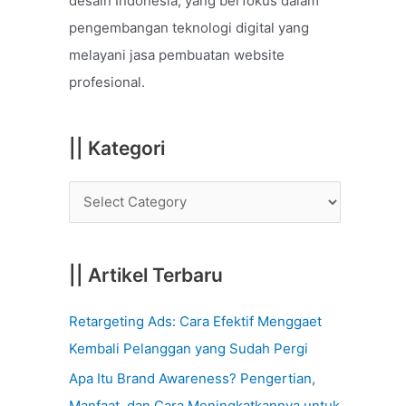
desain Indonesia, yang berfokus dalam
o
pengembangan teknologi digital yang
r
melayani jasa pembuatan website
:
profesional.
|| Kategori
|| Artikel Terbaru
Retargeting Ads: Cara Efektif Menggaet
Kembali Pelanggan yang Sudah Pergi
Apa Itu Brand Awareness? Pengertian,
Manfaat, dan Cara Meningkatkannya untuk