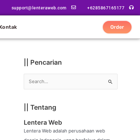
|
support@lenteraweb.com
+6285867165177
|
K
Kontak
Order
a
t
e
g
|| Pencarian
o
r
S
i
e
a
|| Tentang
r
c
Lentera Web
h
Lentera Web adalah perusahaan web
f