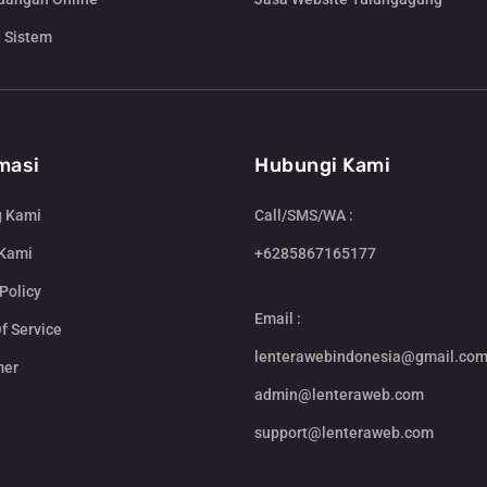
 Sistem
masi
Hubungi Kami
g Kami
Call/SMS/WA :
 Kami
+6285867165177
Policy
Email :
f Service
lenterawebindonesia@gmail.co
mer
admin@lenteraweb.com
support@lenteraweb.com