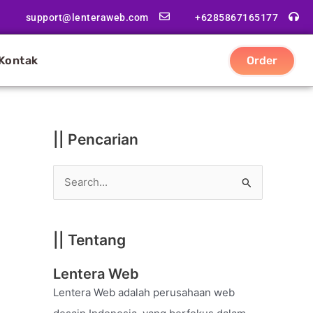
|
support@lenteraweb.com
+6285867165177
|
K
Kontak
Order
a
t
e
g
|| Pencarian
o
r
S
i
e
a
|| Tentang
r
c
Lentera Web
h
Lentera Web adalah perusahaan web
f