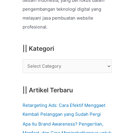
desain Indonesia, yang berfokus dalam
o
pengembangan teknologi digital yang
r
melayani jasa pembuatan website
:
profesional.
|| Kategori
|| Artikel Terbaru
Retargeting Ads: Cara Efektif Menggaet
Kembali Pelanggan yang Sudah Pergi
Apa Itu Brand Awareness? Pengertian,
Manfaat, dan Cara Meningkatkannya untuk