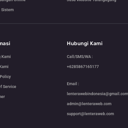
 Sistem
masi
Hubungi Kami
g Kami
Call/SMS/WA :
 Kami
+6285867165177
Policy
Email :
f Service
lenterawebindonesia@gmail.co
mer
admin@lenteraweb.com
support@lenteraweb.com