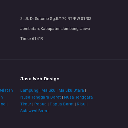
3. Jl. Dr Sutomo Gg.II/179 RT/RW 01/03
Jombatan, Kabupaten Jombang, Jawa
Timur 61419
CS Lenteraweb
Online
Jasa Web Design
Selatan
Lampung
|
Maluku
|
Maluku Utara
|
an
Nusa Tenggara Barat
|
Nusa Tenggara
ung
|
Timur
|
Papua
|
Papua Barat
|
Riau
|
Sulawesi Barat