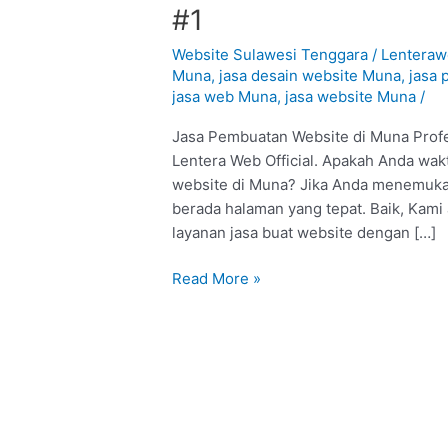
Pembuatan
#1
Website
di
Website Sulawesi Tenggara
/
Lentera
Muna
Muna
,
jasa desain website Muna
,
jasa
jasa web Muna
,
jasa website Muna
/
:
Profesional
Jasa Pembuatan Website di Muna Profe
#1
Lentera Web Official. Apakah Anda wak
website di Muna? Jika Anda menemukan 
berada halaman yang tepat. Baik, Kam
layanan jasa buat website dengan […]
Read More »