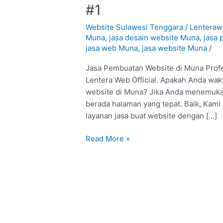
Pembuatan
#1
Website
di
Website Sulawesi Tenggara
/
Lentera
Muna
Muna
,
jasa desain website Muna
,
jasa
jasa web Muna
,
jasa website Muna
/
:
Profesional
Jasa Pembuatan Website di Muna Profe
#1
Lentera Web Official. Apakah Anda wak
website di Muna? Jika Anda menemukan 
berada halaman yang tepat. Baik, Kam
layanan jasa buat website dengan […]
Read More »