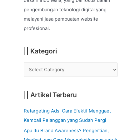
desain Indonesia, yang berfokus dalam
o
pengembangan teknologi digital yang
r
melayani jasa pembuatan website
:
profesional.
|| Kategori
|| Artikel Terbaru
Retargeting Ads: Cara Efektif Menggaet
Kembali Pelanggan yang Sudah Pergi
Apa Itu Brand Awareness? Pengertian,
Manfaat, dan Cara Meningkatkannya untuk