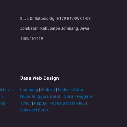
3. Jl. Dr Sutomo Gg.II/179 RT/RW 01/03
Jombatan, Kabupaten Jombang, Jawa
Timur 61419
CS Lenteraweb
Online
Jasa Web Design
Selatan
Lampung
|
Maluku
|
Maluku Utara
|
an
Nusa Tenggara Barat
|
Nusa Tenggara
ung
|
Timur
|
Papua
|
Papua Barat
|
Riau
|
Sulawesi Barat