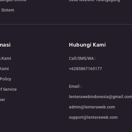
 Sistem
masi
Hubungi Kami
g Kami
Call/SMS/WA :
 Kami
+6285867165177
Policy
Email :
f Service
lenterawebindonesia@gmail.co
mer
admin@lenteraweb.com
support@lenteraweb.com