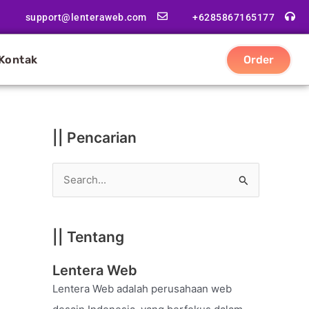
|
support@lenteraweb.com
+6285867165177
|
K
Kontak
Order
a
t
e
g
|| Pencarian
o
r
S
i
e
a
|| Tentang
r
c
Lentera Web
h
Lentera Web adalah perusahaan web
f