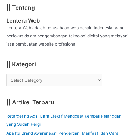
a
|| Tentang
r
c
Lentera Web
h
Lentera Web adalah perusahaan web desain Indonesia, yang
f
berfokus dalam pengembangan teknologi digital yang melayani
o
jasa pembuatan website profesional.
r
:
|| Kategori
|| Artikel Terbaru
Retargeting Ads: Cara Efektif Menggaet Kembali Pelanggan
yang Sudah Pergi
Apa Itu Brand Awareness? Pengertian, Manfaat, dan Cara