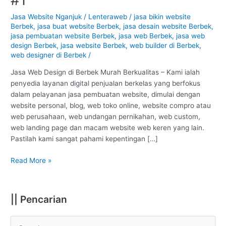
Berbek
–
Jasa Website Nganjuk
/
Lenteraweb
/
jasa bikin website
Berbek
,
jasa buat website Berbek
,
jasa desain website Berbek
,
Nganjuk
jasa pembuatan website Berbek
,
jasa web Berbek
,
jasa web
:
design Berbek
,
jasa website Berbek
,
web builder di Berbek
,
Murah
web designer di Berbek
/
Berkualitas
#1
Jasa Web Design di Berbek Murah Berkualitas – Kami ialah
penyedia layanan digital penjualan berkelas yang berfokus
dalam pelayanan jasa pembuatan website, dimulai dengan
website personal, blog, web toko online, website compro atau
web perusahaan, web undangan pernikahan, web custom,
web landing page dan macam website web keren yang lain.
Pastilah kami sangat pahami kepentingan […]
Read More »
|| Pencarian