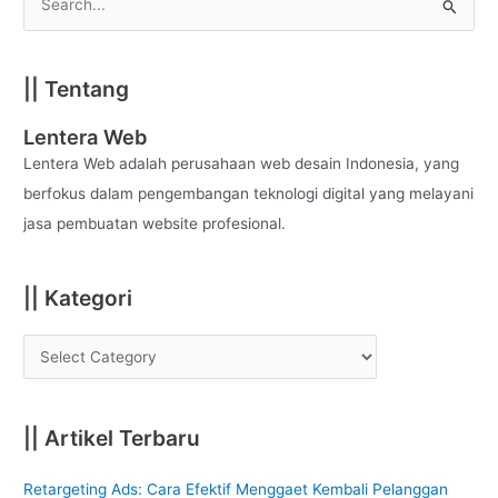
S
e
a
|| Tentang
r
c
Lentera Web
h
Lentera Web adalah perusahaan web desain Indonesia, yang
f
berfokus dalam pengembangan teknologi digital yang melayani
o
jasa pembuatan website profesional.
r
:
|| Kategori
|| Artikel Terbaru
Retargeting Ads: Cara Efektif Menggaet Kembali Pelanggan